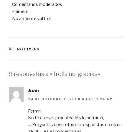
–
Comentarios moderados
–
Flamers
–
No alimentes al troll
CATEGORÍAS
NOTICIAS
9 respuestas a «Trolls no, gracias»
Juan
24 DE OCTUBRE DE 2008 A LAS 9:24 AM
Ferran,
No te atreves a publicarlo y lo borraras,
….Preguntas concretas sin respuestas no es un
TROLL, es esconder cosas.