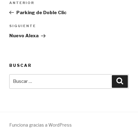
Entrada
ANTERIOR
de
anterior:
Parking de Doble Clic
entradas
Siguiente
SIGUIENTE
entrada
Nuevo Alexa
BUSCAR
Buscar
Busca
por:
Funciona gracias a WordPress