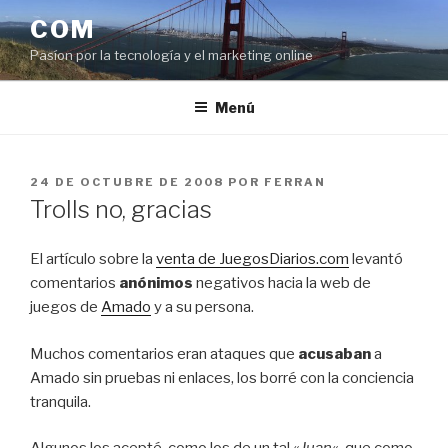
Saltar
COM
al
Pasíon por la tecnología y el marketing online
contenido
Menú
PUBLICADO
24 DE OCTUBRE DE 2008
POR
FERRAN
EL
Trolls no, gracias
El artículo sobre la
venta de JuegosDiarios.com
levantó
comentarios
anónimos
negativos hacia la web de
juegos de
Amado
y a su persona.
Muchos comentarios eran ataques que
acusaban
a
Amado sin pruebas ni enlaces, los borré con la conciencia
tranquila.