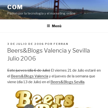
Saltar
COM
al
Pasíon por la tecnología y el marketing online
contenido
Menú
PUBLICADO
3 DE JULIO DE 2006
POR
FERRAN
EL
Beers&Blogs Valencia y Sevilla
Julio 2006
Este jueves (día 6 de Julio)
El viernes 21 de Julio estaré en
el
Beers&Blogs Valencia
y el jueves de la semana que
viene (dia 13 de Julio) en el
Beers&Blogs Sevilla
.