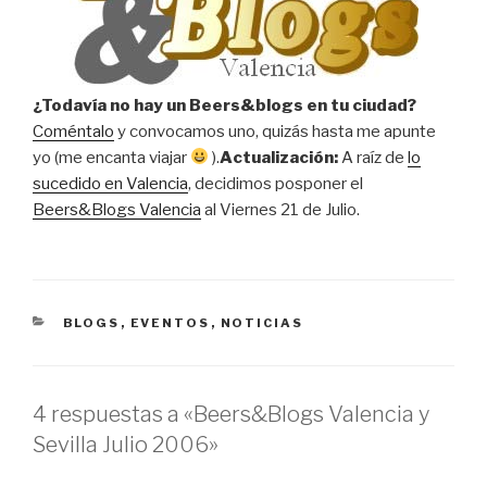
¿Todavía no hay un Beers&blogs en tu ciudad?
Coméntalo
y convocamos uno, quizás hasta me apunte
yo (me encanta viajar
).
Actualización:
A raíz de
lo
sucedido en Valencia
, decidimos posponer el
Beers&Blogs Valencia
al Viernes 21 de Julio.
CATEGORÍAS
BLOGS
,
EVENTOS
,
NOTICIAS
4 respuestas a «Beers&Blogs Valencia y
Sevilla Julio 2006»