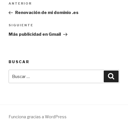
Navegación
Entrada
ANTERIOR
de
anterior:
Renovación de mi dominio .es
entradas
Siguiente
SIGUIENTE
entrada
Más publicidad en Gmail
BUSCAR
Buscar
Busca
por:
Funciona gracias a WordPress