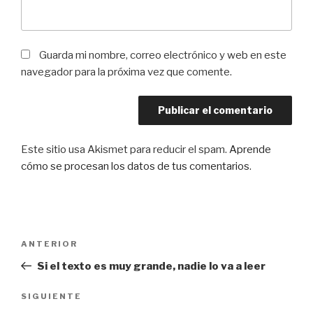
Guarda mi nombre, correo electrónico y web en este
navegador para la próxima vez que comente.
Este sitio usa Akismet para reducir el spam.
Aprende
cómo se procesan los datos de tus comentarios
.
Navegación
Entrada
ANTERIOR
de
anterior:
Si el texto es muy grande, nadie lo va a leer
entradas
Siguiente
SIGUIENTE