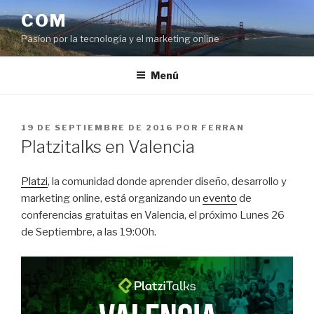
Saltar
COM
al
Pasíon por la tecnología y el marketing online
contenido
Menú
PUBLICADO
19 DE SEPTIEMBRE DE 2016
POR
FERRAN
EL
Platzitalks en Valencia
Platzi
, la comunidad donde aprender diseño, desarrollo y
marketing online, está organizando un
evento
de
conferencias gratuitas en Valencia, el próximo Lunes 26
de Septiembre, a las 19:00h.