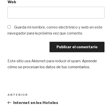
Web
Guarda mi nombre, correo electrónico y web en este
navegador para la próxima vez que comente.
Este sitio usa Akismet para reducir el spam.
Aprende
cómo se procesan los datos de tus comentarios
.
Navegación
Entrada
ANTERIOR
de
anterior:
Internet en los Hoteles
entradas