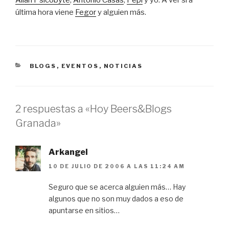
Allan Psicobyte
,
Antonio Casas
,
Pepi
y yo. A ver si a
última hora viene
Fegor
y alguien más.
CATEGORÍAS
BLOGS
,
EVENTOS
,
NOTICIAS
2 respuestas a «Hoy Beers&Blogs
Granada»
Arkangel
10 DE JULIO DE 2006 A LAS 11:24 AM
Seguro que se acerca alguien más… Hay
algunos que no son muy dados a eso de
apuntarse en sitios…