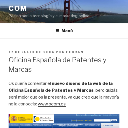
Saltar
COM
al
Pasíon por la tecnología y el marketing online
contenido
Menú
PUBLICADO
17 DE JULIO DE 2006
POR
FERRAN
EL
Oficina Española de Patentes y
Marcas
Os quería comentar el
nuevo diseño de la web de la
Oficina Española de Patentes y Marcas
, pero quizás
será mejor que os la presente, ya que creo que la mayoría
no la conoceis:
www.oepm.es