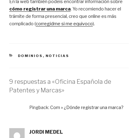
En la web también podeis encontrar información sobre
cómo registrar una marca
. Yo recomiendo hacer el
trámite de forma presencial, creo que online es más
complicado (
corregidme si me equivoco
).
CATEGORÍAS
DOMINIOS
,
NOTICIAS
9 respuestas a «Oficina Española de
Patentes y Marcas»
Pingback:
Com » ¿Dónde registrar una marca?
JORDI MEDEL