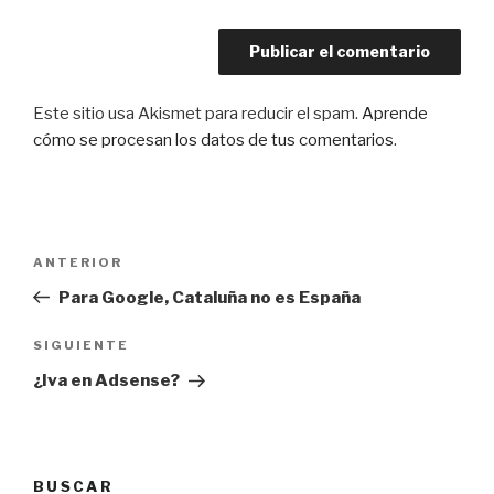
Este sitio usa Akismet para reducir el spam.
Aprende
cómo se procesan los datos de tus comentarios
.
Navegación
Entrada
ANTERIOR
de
anterior:
Para Google, Cataluña no es España
entradas
Siguiente
SIGUIENTE
entrada
¿Iva en Adsense?
BUSCAR