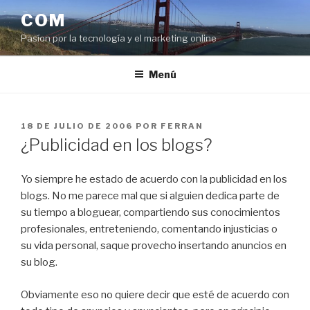
Saltar
COM
al
Pasíon por la tecnología y el marketing online
contenido
Menú
PUBLICADO
18 DE JULIO DE 2006
POR
FERRAN
EL
¿Publicidad en los blogs?
Yo siempre he estado de acuerdo con la publicidad en los
blogs. No me parece mal que si alguien dedica parte de
su tiempo a bloguear, compartiendo sus conocimientos
profesionales, entreteniendo, comentando injusticias o
su vida personal, saque provecho insertando anuncios en
su blog.
Obviamente eso no quiere decir que esté de acuerdo con