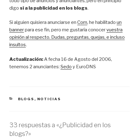
todo tipo de anuncios y anunciantes, pero en principio
digo
sí a la publicidad en los blogs
.
Si alguien quisiera anunciarse en
Com
, he habilitado
un
banner
para ese fin, pero me gustaría conocer
vuestra
opinión al respecto. Dudas, preguntas, quejas, e incluso
insultos
.
Actualización:
A fecha 16 de Agosto del 2006,
tenemos 2 anunciantes:
Sedo
y EuroDNS
CATEGORÍAS
BLOGS
,
NOTICIAS
33 respuestas a «¿Publicidad en los
blogs?»