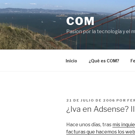
Saltar
al
COM
contenido
Pasíon por la tecnología y el 
Inicio
¿Qué es COM?
Fe
PUBLICADO
21 DE JULIO DE 2006
POR
FE
EL
¿Iva en Adsense? II
Hace unos días, tras
mis inqui
facturas que hacemos los we