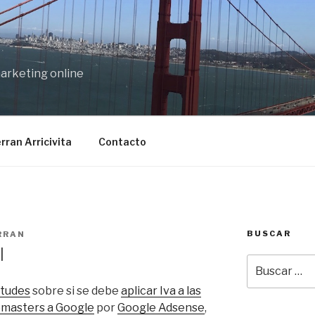
marketing online
rran Arricivita
Contacto
BUSCAR
RRAN
I
Buscar
por:
etudes
sobre si se debe
aplicar Iva a las
bmasters a Google
por
Google Adsense
,