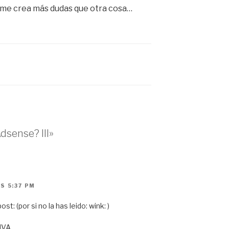
 me crea más dudas que otra cosa…
dsense? III»
S 5:37 PM
t: (por si no la has leido: wink: )
IVA.