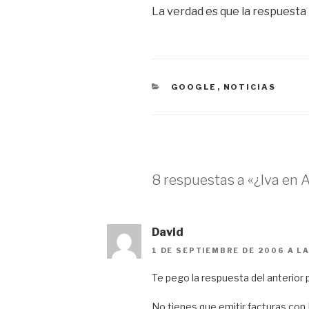
La verdad es que la respuesta
CATEGORÍAS
GOOGLE
,
NOTICIAS
8 respuestas a «¿Iva en A
David
1 DE SEPTIEMBRE DE 2006 A LA
Te pego la respuesta del anterior pos
No tienes que emitir facturas con 