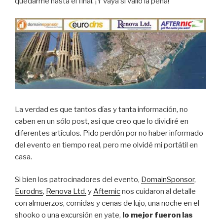
quedarme hasta el final. ¡Y vaya si valió la pena!
La verdad es que tantos días y tanta información, no
caben en un sólo post, asi que creo que lo dividiré en
diferentes artículos. Pido perdón por no haber informado
del evento en tiempo real, pero me olvidé mi portátil en
casa.
Si bien los patrocinadores del evento,
DomainSponsor
,
Eurodns
,
Renova Ltd.
y
Afternic
nos cuidaron al detalle
con almuerzos, comidas y cenas de lujo, una noche en el
shooko o una excursión en yate,
lo mejor fueron las