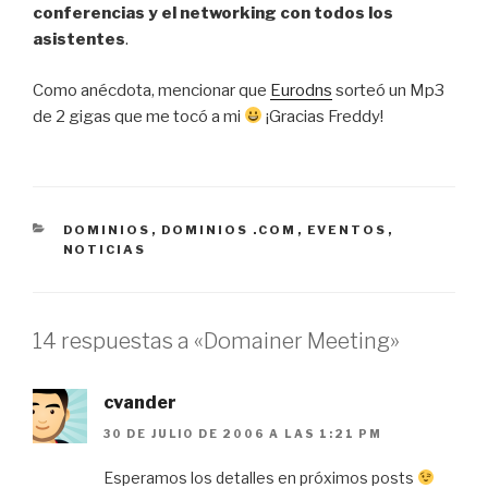
conferencias y el networking con todos los
asistentes
.
Como anécdota, mencionar que
Eurodns
sorteó un Mp3
de 2 gigas que me tocó a mi
¡Gracias Freddy!
CATEGORÍAS
DOMINIOS
,
DOMINIOS .COM
,
EVENTOS
,
NOTICIAS
14 respuestas a «Domainer Meeting»
cvander
30 DE JULIO DE 2006 A LAS 1:21 PM
Esperamos los detalles en próximos posts