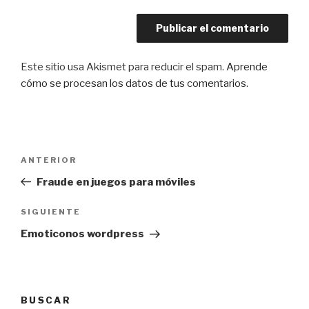
Este sitio usa Akismet para reducir el spam.
Aprende
cómo se procesan los datos de tus comentarios
.
Navegación
Entrada
ANTERIOR
de
anterior:
Fraude en juegos para móviles
entradas
Siguiente
SIGUIENTE
entrada
Emoticonos wordpress
BUSCAR