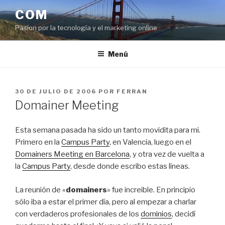
Saltar
COM
al
Pasíon por la tecnología y el marketing online
contenido
Menú
PUBLICADO
30 DE JULIO DE 2006
POR
FERRAN
EL
Domainer Meeting
Esta semana pasada ha sido un tanto movidita para mi.
Primero en la
Campus Party
, en Valencia, luego en el
Domainers Meeting en Barcelona
, y otra vez de vuelta a
la
Campus Party
, desde donde escribo estas líneas.
La reunión de «
domainers
» fue increible. En principio
sólo iba a estar el primer día, pero al empezar a charlar
con verdaderos profesionales de los
dominios
, decidí