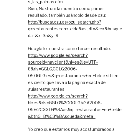
s_las_palmas.cfm
Bien, Noxtrum la muestra como primer
resultado, también usándolo desde ozu:
http://buscar.ozu.es/ozu_search.php?
q=restaurantes+en+telde&as_dt=&cr=&busque
da=&x=35&y=9
Google lo muestra como tercer resultado:
http://www.google.es/search?
sourceid=navclient&hl=es&ie=UTF-
8&rls=GGLG,GGLG:2006-
05,GGLG:es&q=restaurantes+en+telde
si bien
es cierto que lleva a la página exacta de
guiasrestaurantes
http://www.google.es/search?
hl=es&rls=GGLG%2CGGLG%3A2006-
05%2CGGLG%3Aes&q=restaurantes+en+telde
&btnG=B%C3%BAsqueda&meta=
Yo creo que estamos muy acostumbrados a