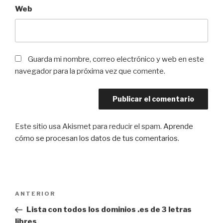
Web
Guarda mi nombre, correo electrónico y web en este
navegador para la próxima vez que comente.
Este sitio usa Akismet para reducir el spam.
Aprende
cómo se procesan los datos de tus comentarios
.
Navegación
Entrada
ANTERIOR
de
anterior:
Lista con todos los dominios .es de 3 letras
entradas
libres