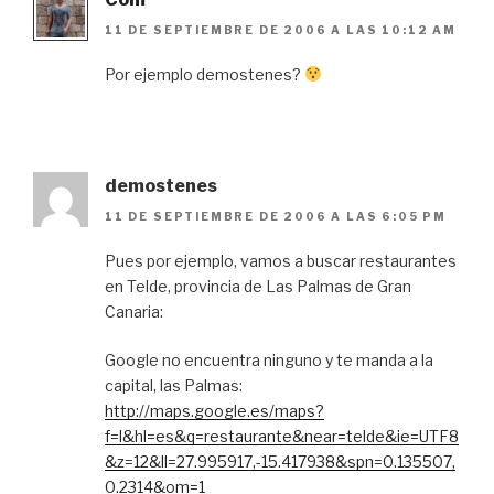
11 DE SEPTIEMBRE DE 2006 A LAS 10:12 AM
Por ejemplo demostenes?
demostenes
11 DE SEPTIEMBRE DE 2006 A LAS 6:05 PM
Pues por ejemplo, vamos a buscar restaurantes
en Telde, provincia de Las Palmas de Gran
Canaria:
Google no encuentra ninguno y te manda a la
capital, las Palmas:
http://maps.google.es/maps?
f=l&hl=es&q=restaurante&near=telde&ie=UTF8
&z=12&ll=27.995917,-15.417938&spn=0.135507,
0.2314&om=1