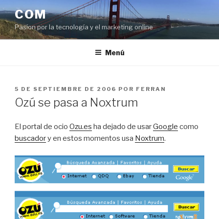
Saltar
COM
al
Pasíon por la tecnología y el marketing online
contenido
Menú
PUBLICADO
5 DE SEPTIEMBRE DE 2006
POR
FERRAN
EL
Ozú se pasa a Noxtrum
El portal de ocio
Ozu.es
ha dejado de usar
Google
como
buscador
y en estos momentos usa
Noxtrum
.