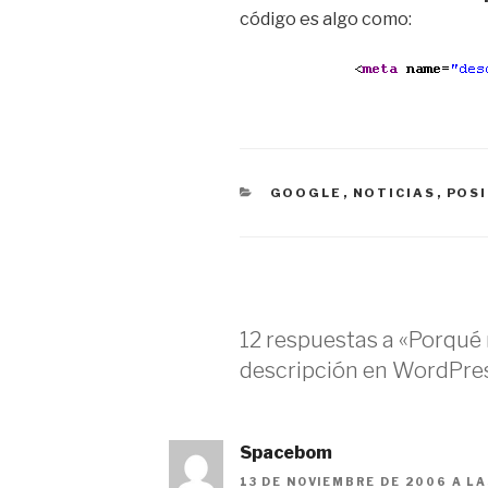
código es algo como:
CATEGORÍAS
GOOGLE
,
NOTICIAS
,
POS
12 respuestas a «Porqué 
descripción en WordPre
Spacebom
13 DE NOVIEMBRE DE 2006 A LA