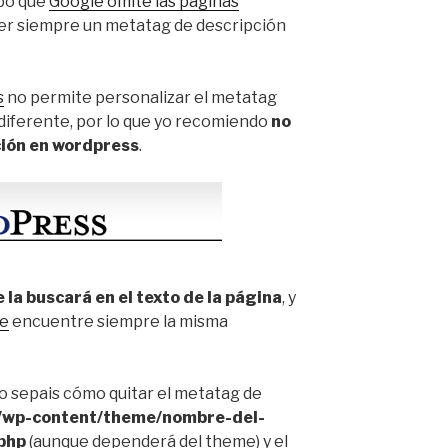
po que
Google omite las páginas
er siempre un metatag de descripción
s
no permite personalizar el metatag
diferente, por lo que yo recomiendo
no
ción en wordpress
.
 la buscará en el texto de la página
, y
e
encuentre siempre la misma
o sepais cómo quitar el metatag de
/wp-content/theme/nombre-del-
php
(aunque dependerá del theme) y el