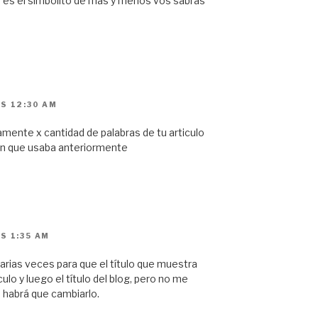
r es el simbolito de mas y menos vos sabras
S 12:30 AM
mente x cantidad de palabras de tu articulo
gin que usaba anteriormente
S 1:35 AM
arias veces para que el título que muestra
ulo y luego el título del blog, pero no me
m habrá que cambiarlo.