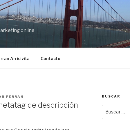
marketing online
rran Arricivita
Contacto
BUSCAR
OR
FERRAN
metatag de descripción
Buscar
por: