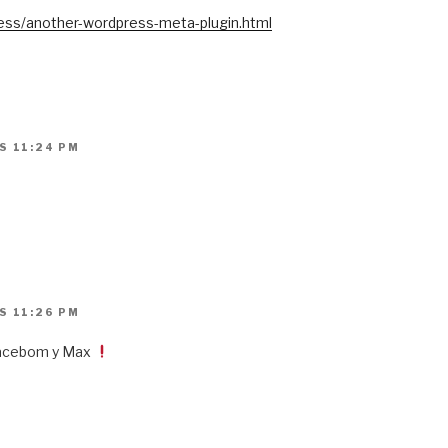
ss/another-wordpress-meta-plugin.html
S 11:24 PM
S 11:26 PM
pacebom y Max