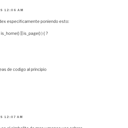
AS 12:06 AM
ndex especificamente poniendo esto:
( is_home() || is_page() ) { ?
neas de codigo al principio
S 12:07 AM