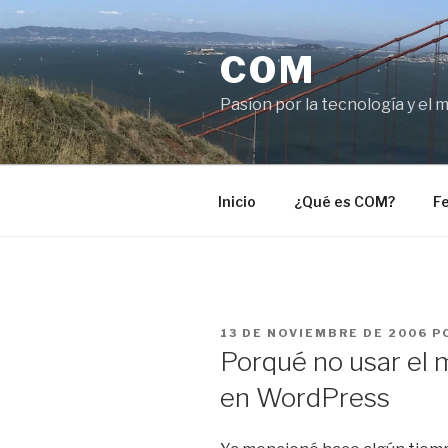
Saltar
al
COM
contenido
Pasíon por la tecnología y el 
Inicio
¿Qué es COM?
Fe
PUBLICADO
13 DE NOVIEMBRE DE 2006
P
EL
Porqué no usar el 
en WordPress