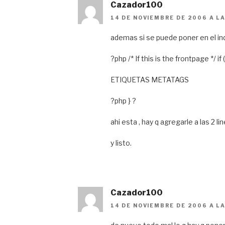
Cazador100
14 DE NOVIEMBRE DE 2006 A L
ademas si se puede poner en el i
?php /* If this is the frontpage */ if 
ETIQUETAS METATAGS
?php } ?
ahi esta , hay q agregarle a las 2 li
y listo.
Cazador100
14 DE NOVIEMBRE DE 2006 A LA