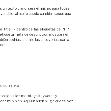
s un texto plano, será el mismo para todas
a variable, el texto puede cambiar según que
e_title();» (dentro del las etiquetas de PHP,
a etiqueta meta de descripción mostrará el
bién podrías añadirle las categorías, parte
ones.
S 11:11 PM
en colocar los metatags keywords y
iona muy bien. Aquí un buen plugin que tal vez