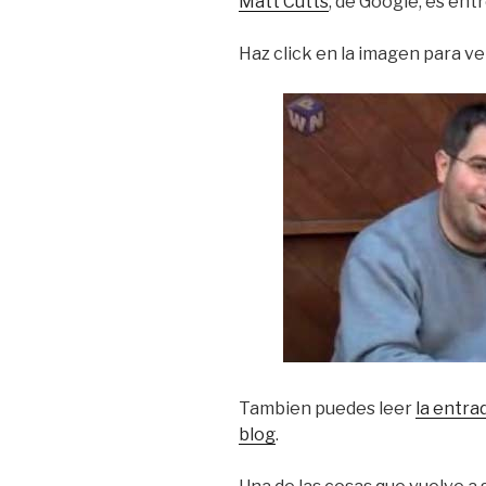
Matt Cutts
, de Google, es ent
Haz click en la imagen para v
Tambien puedes leer
la entra
blog
.