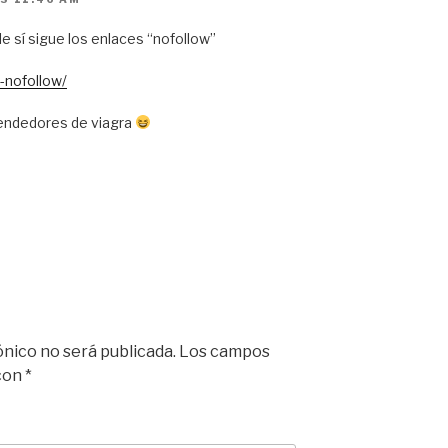
 sí sigue los enlaces “nofollow”
-nofollow/
 vendedores de viagra
ónico no será publicada.
Los campos
 con
*