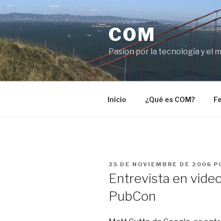
Saltar
al
COM
contenido
Pasíon por la tecnología y el 
Inicio
¿Qué es COM?
Fe
PUBLICADO
25 DE NOVIEMBRE DE 2006
P
EL
Entrevista en vide
PubCon