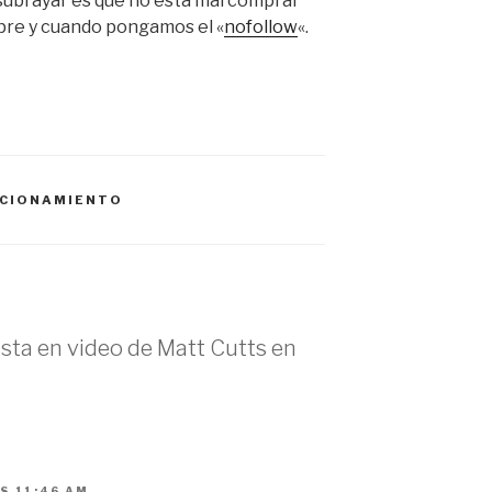
 subrayar es que no esta mal comprar
mpre y cuando pongamos el «
nofollow
«.
ICIONAMIENTO
sta en video de Matt Cutts en
S 11:46 AM