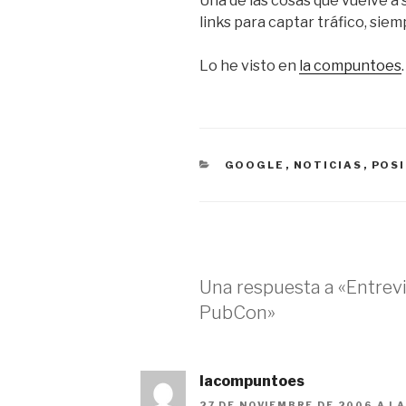
Una de las cosas que vuelve a
links para captar tráfico, sie
Lo he visto en
la compuntoes
.
CATEGORÍAS
GOOGLE
,
NOTICIAS
,
POS
Una respuesta a «Entrevi
PubCon»
lacompuntoes
27 DE NOVIEMBRE DE 2006 A LA