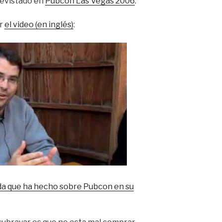
revistado en
Pubcon Las Vegas 2006
.
er
el video (en inglés)
:
da que ha hecho sobre Pubcon en su