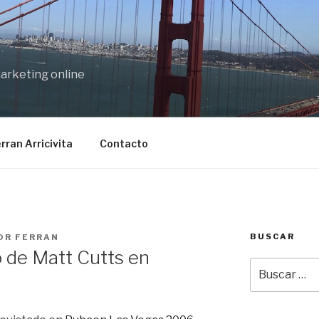
marketing online
rran Arricivita
Contacto
BUSCAR
OR
FERRAN
o de Matt Cutts en
Buscar
por: