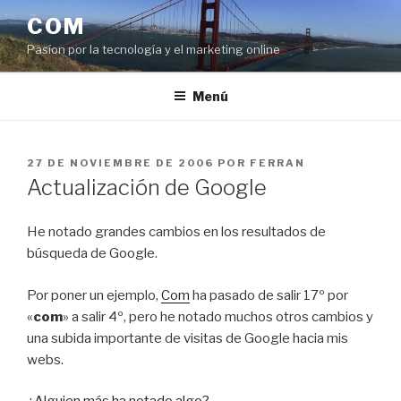
Saltar
COM
al
Pasíon por la tecnología y el marketing online
contenido
Menú
PUBLICADO
27 DE NOVIEMBRE DE 2006
POR
FERRAN
EL
Actualización de Google
He notado grandes cambios en los resultados de
búsqueda de Google.
Por poner un ejemplo,
Com
ha pasado de salir 17º por
«
com
» a salir 4º, pero he notado muchos otros cambios y
una subida importante de visitas de Google hacia mis
webs.