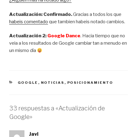
¿Alguien más ha notado algo?
Actualización: Confirmado.
Gracias a todos los que
habeis comentado
que tambien habeis notado cambios.
Actualización 2:
Google Dance
. Hacia tiempo que no
veia a los resultados de Google cambiar tan a menudo en
un mismo día
CATEGORÍAS
GOOGLE
,
NOTICIAS
,
POSICIONAMIENTO
33 respuestas a «Actualización de
Google»
Javi