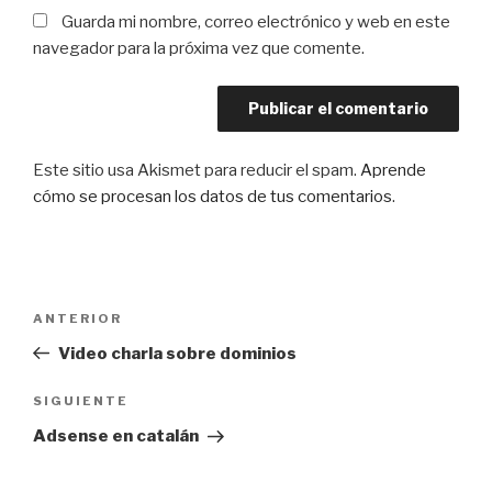
Guarda mi nombre, correo electrónico y web en este
navegador para la próxima vez que comente.
Este sitio usa Akismet para reducir el spam.
Aprende
cómo se procesan los datos de tus comentarios
.
Navegación
Entrada
ANTERIOR
de
anterior:
Video charla sobre dominios
entradas
Siguiente
SIGUIENTE
entrada
Adsense en catalán