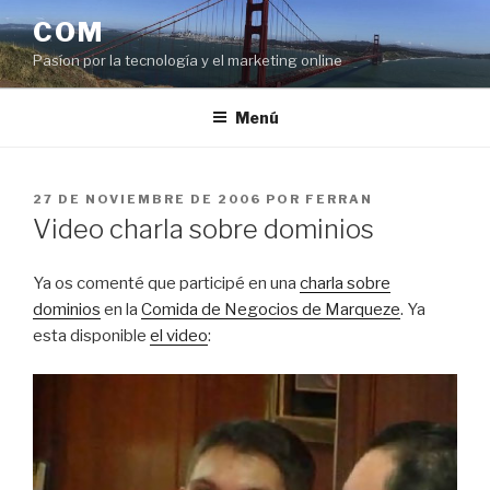
Saltar
COM
al
Pasíon por la tecnología y el marketing online
contenido
Menú
PUBLICADO
27 DE NOVIEMBRE DE 2006
POR
FERRAN
EL
Video charla sobre dominios
Ya os comenté que participé en una
charla sobre
dominios
en la
Comida de Negocios de Marqueze
. Ya
esta disponible
el video
: