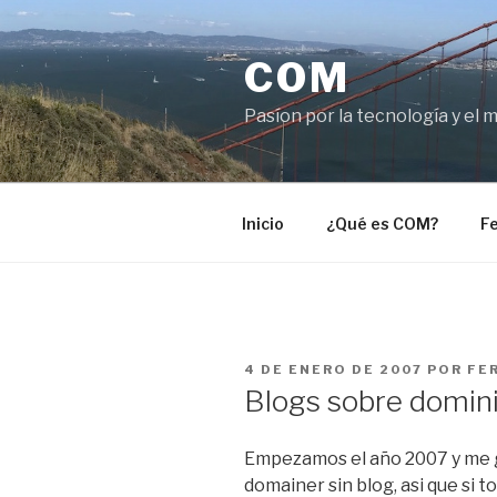
Saltar
al
COM
contenido
Pasíon por la tecnología y el 
Inicio
¿Qué es COM?
Fe
PUBLICADO
4 DE ENERO DE 2007
POR
FE
EL
Blogs sobre domin
Empezamos el año 2007 y me g
domainer sin blog, asi que si 