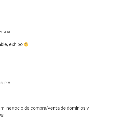
59 AM
able, exhibo
18 PM
 mi negocio de compra/venta de dominios y
og