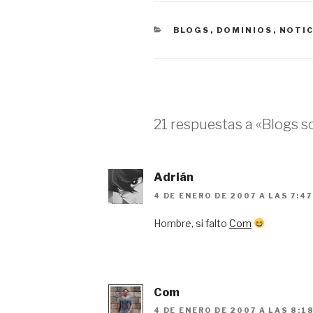
CATEGORÍAS
BLOGS
,
DOMINIOS
,
NOTIC
21 respuestas a «Blogs 
Adrián
4 DE ENERO DE 2007 A LAS 7:4
Hombre, si falto
Com
Com
4 DE ENERO DE 2007 A LAS 8:1