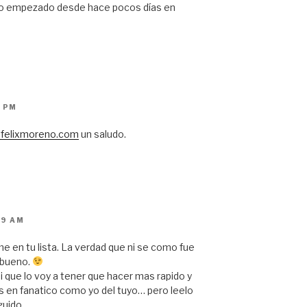
ro empezado desde hace pocos días en
6 PM
.felixmoreno.com
un saludo.
19 AM
e en tu lista. La verdad que ni se como fue
 bueno.
 que lo voy a tener que hacer mas rapido y
s en fanatico como yo del tuyo… pero leelo
guido.