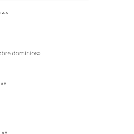
IAS
sobre dominios»
7 AM
8 AM