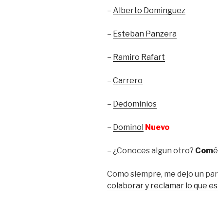
–
Alberto Dominguez
–
Esteban Panzera
–
Ramiro Rafart
–
Carrero
–
Dedominios
–
Dominol
Nuevo
– ¿Conoces algun otro?
Com
é
Como siempre, me dejo un par 
colaborar y reclamar lo que e