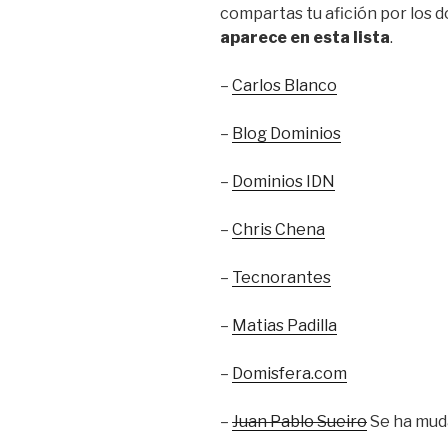
compartas tu afición por los d
aparece en esta lista
.
–
Carlos Blanco
–
Blog Dominios
–
Dominios IDN
–
Chris Chena
–
Tecnorantes
–
Matias Padilla
–
Domisfera.com
–
Juan Pablo Sueiro
Se ha mud