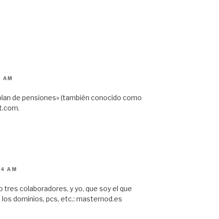
9 AM
 plan de pensiones» (también conocido como
t.com.
44 AM
o tres colaboradores, y yo, que soy el que
los dominios, pcs, etc.: masternod.es