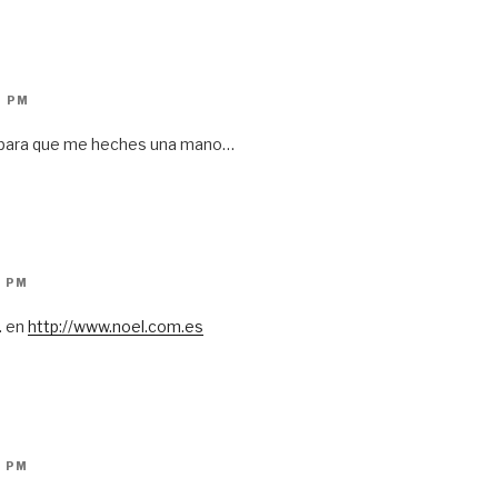
2 PM
so para que me heches una mano…
9 PM
. en
http://www.noel.com.es
4 PM