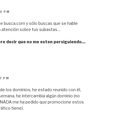
10 PM
de busca.com y sólo buscas que se hable
la atención sobre tus subastas…
ere decir que no me esten persiguiendo…
17 PM
de los dominios, he estado reunido con él,
semana, he intercambia algún dominio (no
A NADA me ha pedido que promocione estos
áfico tiene).