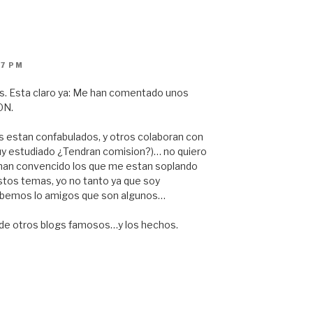
57 PM
s. Esta claro ya: Me han comentado unos
ON.
 estan confabulados, y otros colaboran con
uy estudiado ¿Tendran comision?)… no quiero
 han convencido los que me estan soplando
stos temas, yo no tanto ya que soy
sabemos lo amigos que son algunos…
 y de otros blogs famosos…y los hechos.