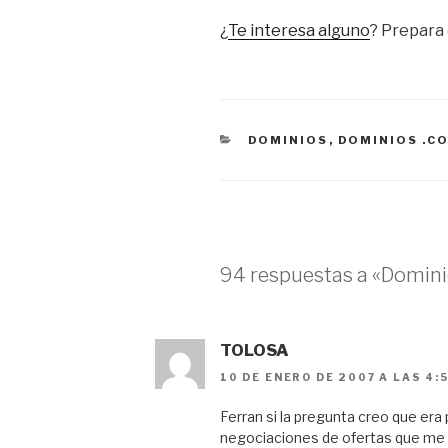
¿
Te interesa alguno
? Prepara
CATEGORÍAS
DOMINIOS
,
DOMINIOS .C
94 respuestas a «Domin
TOLOSA
10 DE ENERO DE 2007 A LAS 4:
Ferran si la pregunta creo que era
negociaciones de ofertas que me h