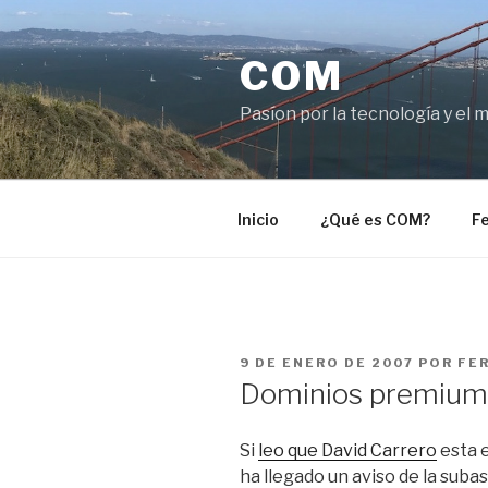
Saltar
al
COM
contenido
Pasíon por la tecnología y el 
Inicio
¿Qué es COM?
Fe
PUBLICADO
9 DE ENERO DE 2007
POR
FE
EL
Dominios premium 
Si
leo que David Carrero
esta e
ha llegado un aviso de la suba