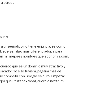
a otros .
06 PM
a un periódico no tiene enjundia, es como
 Debe ser algo más diferenciador. Y para
rren mil mejores nombres que economia.com.
cuerdo que es un dominio muy atractivo y
scador. Yo si lo tuviera, pagaría más de
e competir con Google es duro. Empezar
or que utilizar exalead, quero o noxtrum.