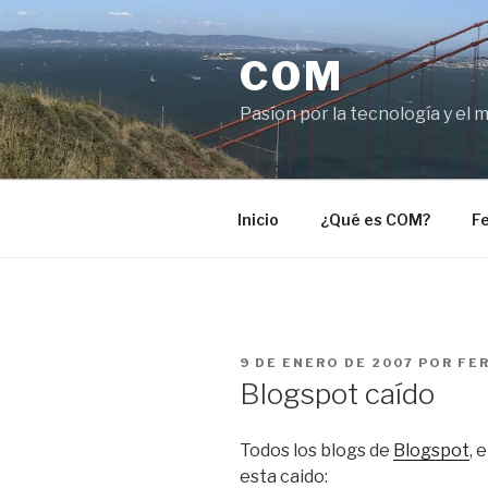
Saltar
al
COM
contenido
Pasíon por la tecnología y el 
Inicio
¿Qué es COM?
Fe
PUBLICADO
9 DE ENERO DE 2007
POR
FE
EL
Blogspot caído
Todos los blogs de
Blogspot
, 
esta caido: