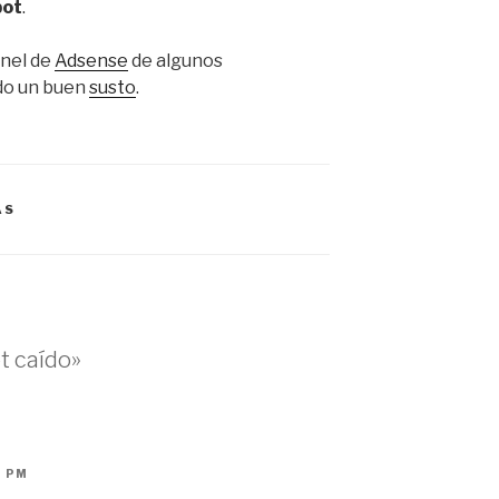
pot
.
anel de
Adsense
de algunos
do un buen
susto
.
AS
t caído»
9 PM