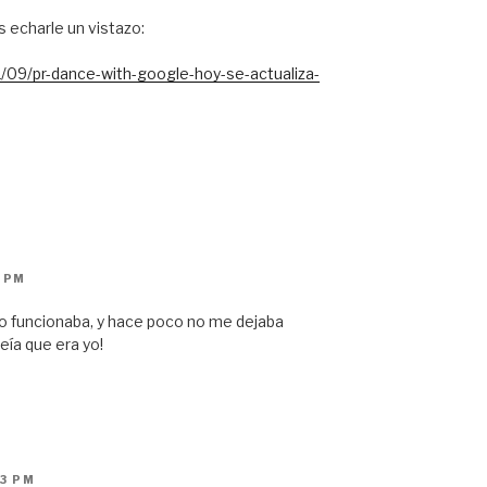
s echarle un vistazo:
/09/pr-dance-with-google-hoy-se-actualiza-
7 PM
o funcionaba, y hace poco no me dejaba
eía que era yo!
53 PM