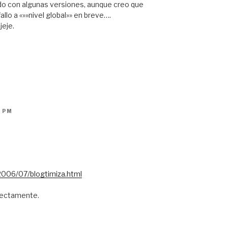
o con algunas versiones, aunque creo que
llo a «»»nivel global»» en breve….
jeje.
5 PM
2006/07/blogtimiza.html
rfectamente.