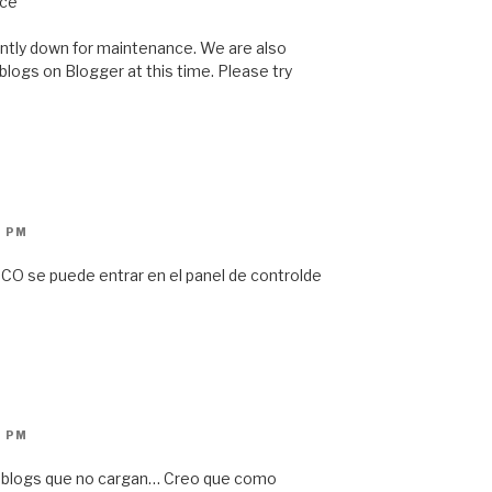
nce
ently down for maintenance. We are also
logs on Blogger at this time. Please try
0 PM
O se puede entrar en el panel de controlde
2 PM
os blogs que no cargan… Creo que como