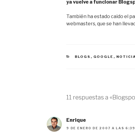
ya vuelve a funcionar Blogs
También ha estado caido el p
webmasters, que se han lleva
CATEGORÍAS
BLOGS
,
GOOGLE
,
NOTICI
11 respuestas a «Blogspo
Enrique
9 DE ENERO DE 2007 A LAS 6:3