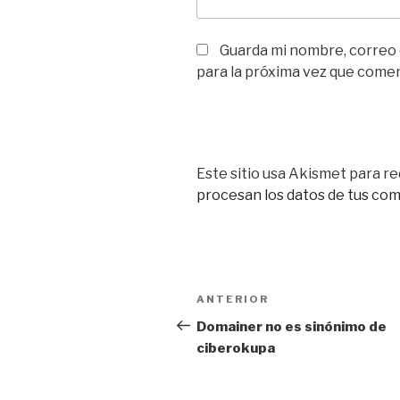
Guarda mi nombre, correo
para la próxima vez que come
Este sitio usa Akismet para re
procesan los datos de tus co
Navegación
Entrada
ANTERIOR
de
anterior:
Domainer no es sinónimo de
ciberokupa
entradas