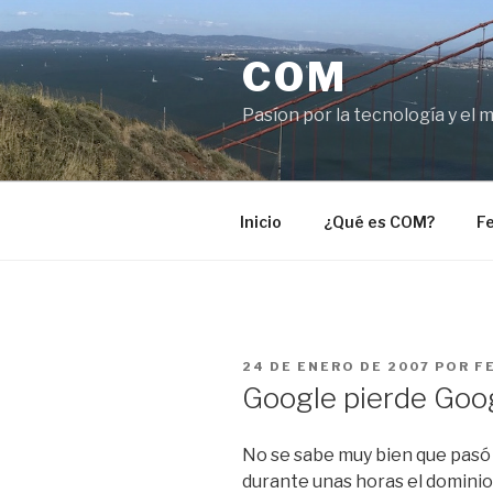
Saltar
al
COM
contenido
Pasíon por la tecnología y el 
Inicio
¿Qué es COM?
Fe
PUBLICADO
24 DE ENERO DE 2007
POR
F
EL
Google pierde Goo
No se sabe muy bien que pas
durante unas horas el domini