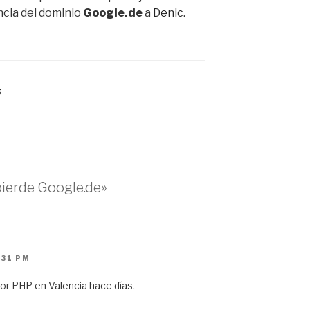
ncia del dominio
Google.de
a
Denic
.
s
pierde Google.de»
:31 PM
or PHP en Valencia hace días.