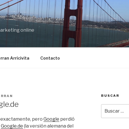
marketing online
rran Arricivita
Contacto
BUSCAR
ERRAN
gle.de
Buscar
por:
ó exactamente, pero
Google
perdió
o
Google.de
(la versión alemana del