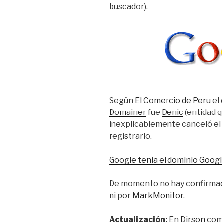
buscador).
Según
El Comercio de Peru
el
Domainer
fue
Denic
(entidad q
inexplicablemente canceló el 
registrarlo.
Google tenia el dominio Goog
De momento no hay confirmació
ni por
MarkMonitor
.
Actualización:
En
Dirson
come