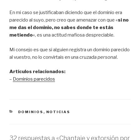
En mi caso se justificaban diciendo que el dominio era
parecido al suyo, pero creo que amenazar con que «
si no
me das el dominio, no sabes donde te estás
metiendo
«, es una actitud mafiosa despreciable.
Mi consejo es que si alguien registra un dominio parecido
al vuestro, no lo convirtais en una
cruzada personal
.
Artículos relacionados:
–
Dominios parecidos
CATEGORÍAS
DOMINIOS
,
NOTICIAS
32 respuestas a «Chantaje y extorsión por