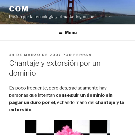
Saltar
COM
al
Pasíon por la tecnología y el marketing online
contenido
Menú
PUBLICADO
14 DE MARZO DE 2007
POR
FERRAN
EL
Chantaje y extorsión por un
dominio
Es poco frecuente, pero desgraciadamente hay
personas que intentan
conseguir un dominio sin
pagar un duro por él
, echando mano del
chantaje y la
extorsión
.