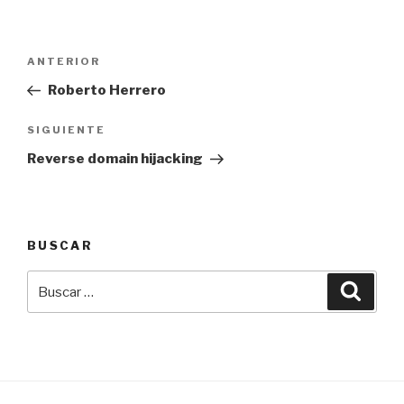
Navegación
Entrada
ANTERIOR
de
anterior:
Roberto Herrero
entradas
Siguiente
SIGUIENTE
entrada
Reverse domain hijacking
BUSCAR
Buscar
Busca
por: