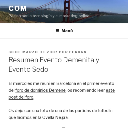
Saltar
COM
al
Pasíon por la tecnología y el marketing online
contenido
Menú
PUBLICADO
30 DE MARZO DE 2007
POR
FERRAN
EL
Resumen Evento Demenita y
Evento Sedo
El miercoles me reuní en Barcelona en el primer evento
del
foro de dominios Demene
, os recomiendo leer
este
post del foro
.
Os dejo con una foto de una de las partidas de futbolín
que hicimos en
la Ovella Negra
: