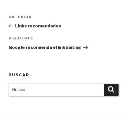
Navegación
Entrada
ANTERIOR
de
anterior:
Links recomendados
entradas
Siguiente
SIGUIENTE
entrada
Google recomienda el linkbaiting
BUSCAR
Buscar
Busca
por: