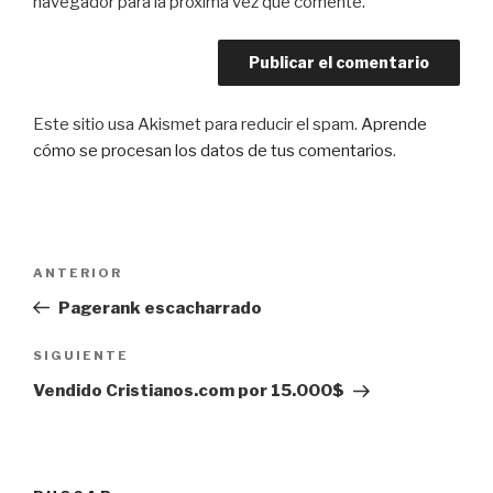
navegador para la próxima vez que comente.
Este sitio usa Akismet para reducir el spam.
Aprende
cómo se procesan los datos de tus comentarios
.
Navegación
Entrada
ANTERIOR
de
anterior:
Pagerank escacharrado
entradas
Siguiente
SIGUIENTE
entrada
Vendido Cristianos.com por 15.000$