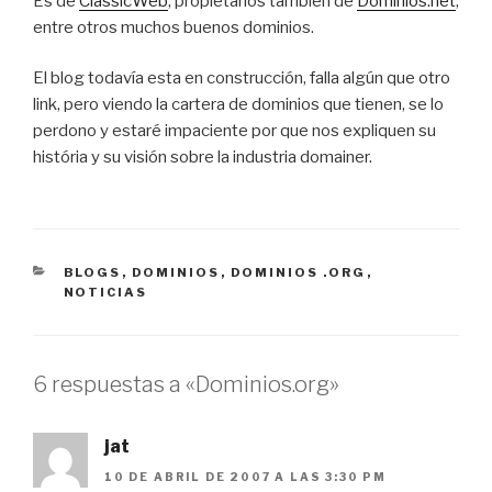
Es de
ClassicWeb
, propietarios también de
Dominios.net
,
entre otros muchos buenos dominios.
El blog todavía esta en construcción, falla algún que otro
link, pero viendo la cartera de dominios que tienen, se lo
perdono y estaré impaciente por que nos expliquen su
história y su visión sobre la industria domainer.
CATEGORÍAS
BLOGS
,
DOMINIOS
,
DOMINIOS .ORG
,
NOTICIAS
6 respuestas a «Dominios.org»
jat
10 DE ABRIL DE 2007 A LAS 3:30 PM