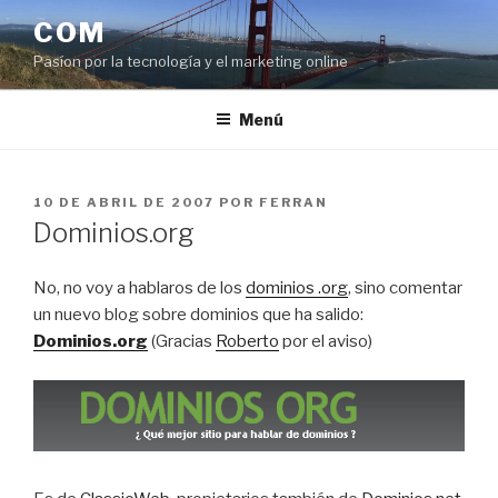
Saltar
COM
al
Pasíon por la tecnología y el marketing online
contenido
Menú
PUBLICADO
10 DE ABRIL DE 2007
POR
FERRAN
EL
Dominios.org
No, no voy a hablaros de los
dominios .org
, sino comentar
un nuevo blog sobre dominios que ha salido:
Dominios.org
(Gracias
Roberto
por el aviso)