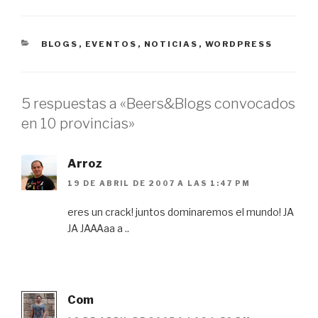
CATEGORÍAS
BLOGS
,
EVENTOS
,
NOTICIAS
,
WORDPRESS
5 respuestas a «Beers&Blogs convocados
en 10 provincias»
Arroz
19 DE ABRIL DE 2007 A LAS 1:47 PM
eres un crack! juntos dominaremos el mundo! JA
JA JAAAaa a ..
Com