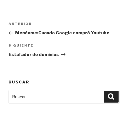
Navegación
Entrada
ANTERIOR
de
anterior:
Menéame:Cuando Google compró Youtube
entradas
Siguiente
SIGUIENTE
entrada
Estafador de dominios
BUSCAR
Buscar
Busca
por: