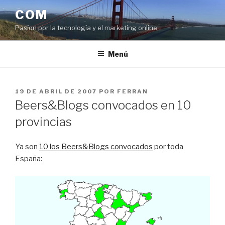
Saltar
COM
al
Pasíon por la tecnología y el marketing online
contenido
Menú
PUBLICADO
19 DE ABRIL DE 2007
POR
FERRAN
EL
Beers&Blogs convocados en 10
provincias
Ya son
10 los Beers&Blogs convocados
por toda
España: