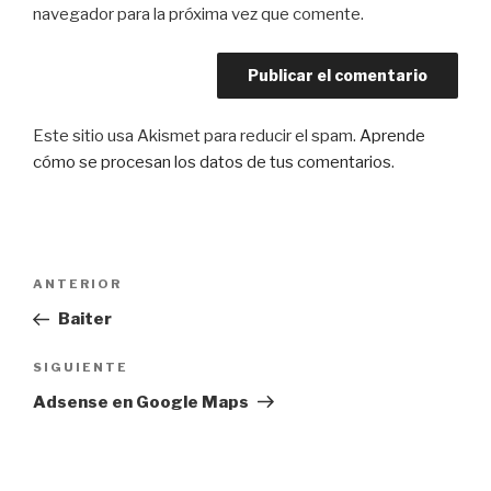
navegador para la próxima vez que comente.
Este sitio usa Akismet para reducir el spam.
Aprende
cómo se procesan los datos de tus comentarios
.
Navegación
Entrada
ANTERIOR
de
anterior:
Baiter
entradas
Siguiente
SIGUIENTE
entrada
Adsense en Google Maps