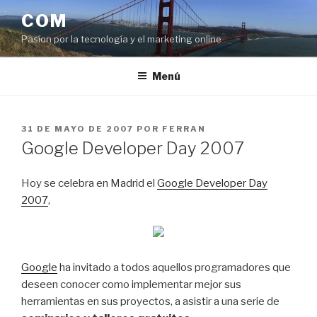
Saltar
COM
al
Pasíon por la tecnología y el marketing online
contenido
Menú
PUBLICADO
31 DE MAYO DE 2007
POR
FERRAN
EL
Google Developer Day 2007
Hoy se celebra en Madrid el
Google Developer Day
2007
,
Google
ha invitado a todos aquellos programadores que
deseen conocer como implementar mejor sus
herramientas en sus proyectos, a asistir a una serie de