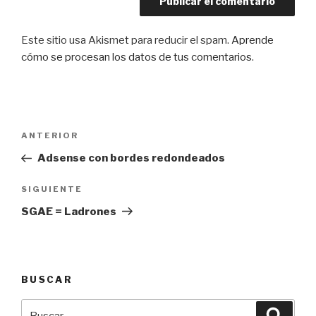
Este sitio usa Akismet para reducir el spam.
Aprende
cómo se procesan los datos de tus comentarios
.
Navegación
Entrada
ANTERIOR
de
anterior:
Adsense con bordes redondeados
entradas
Siguiente
SIGUIENTE
entrada
SGAE = Ladrones
BUSCAR
Buscar
Busca