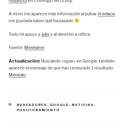
requisito
en ChillingEffects.org.
A mi no me aparece más información al pulsar
el enlace
,
me gustaria saber qué ha pasado
Todo mi apoyo a
Julio
y al derecho a crítica.
Fuente:
Menéame
Actualización:
Buscando «sgae» en Google, también
aparece el mensaje de que han censurado 1 resultado.
Menéalo
.
CATEGORÍAS
BUSCADORES
,
GOOGLE
,
NOTICIAS
,
POSICIONAMIENTO