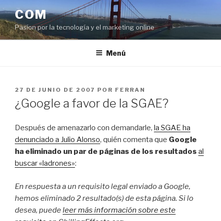
Saltar
COM
al
Pasíon por la tecnología y el marketing online
contenido
Menú
PUBLICADO
27 DE JUNIO DE 2007
POR
FERRAN
EL
¿Google a favor de la SGAE?
Después de amenazarlo con demandarle,
la SGAE ha
denunciado a Julio Alonso
, quién comenta que
Google
ha eliminado un par de páginas de los resultados
al
buscar «ladrones»
:
En respuesta a un requisito legal enviado a Google,
hemos eliminado 2 resultado(s) de esta página. Si lo
desea, puede
leer más información sobre este