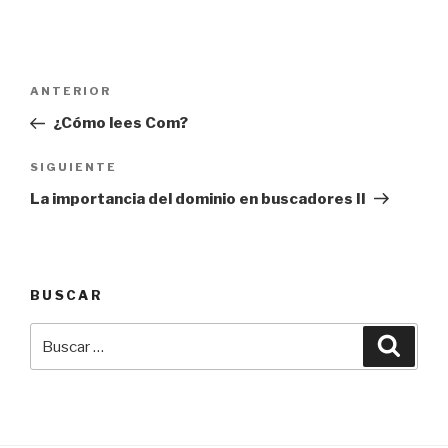
Navegación
Entrada
ANTERIOR
de
anterior:
¿Cómo lees Com?
entradas
Siguiente
SIGUIENTE
entrada
La importancia del dominio en buscadores II
BUSCAR
Buscar
Busca
por: