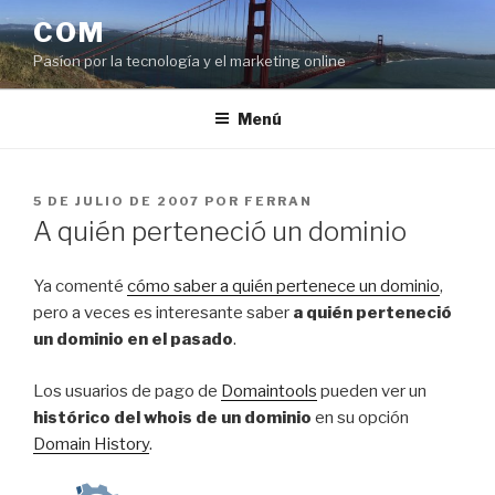
Saltar
COM
al
Pasíon por la tecnología y el marketing online
contenido
Menú
PUBLICADO
5 DE JULIO DE 2007
POR
FERRAN
EL
A quién perteneció un dominio
Ya comenté
cómo saber a quién pertenece un dominio
,
pero a veces es interesante saber
a quién perteneció
un dominio en el pasado
.
Los usuarios de pago de
Domaintools
pueden ver un
histórico del whois de un dominio
en su opción
Domain History
.