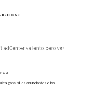
UBLICIDAD
t adCenter va lento, pero va»
12 AM
ien gana, si los anunciantes o los