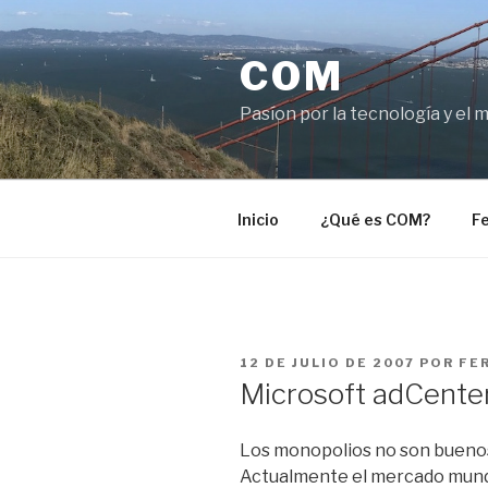
Saltar
al
COM
contenido
Pasíon por la tecnología y el 
Inicio
¿Qué es COM?
Fe
PUBLICADO
12 DE JULIO DE 2007
POR
FE
EL
Microsoft adCenter
Los monopolios no son buenos
Actualmente el mercado mund