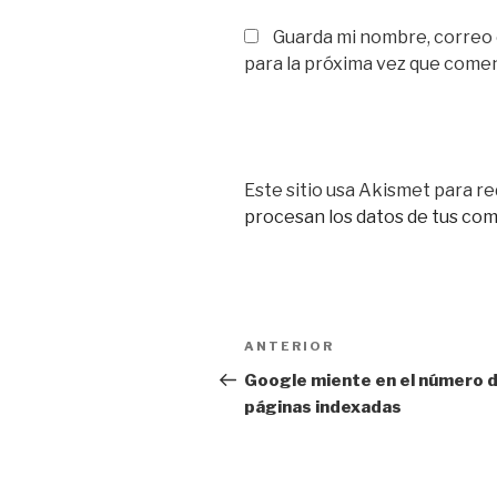
Guarda mi nombre, correo
para la próxima vez que come
Este sitio usa Akismet para re
procesan los datos de tus co
Navegación
Entrada
ANTERIOR
de
anterior:
Google miente en el número 
páginas indexadas
entradas