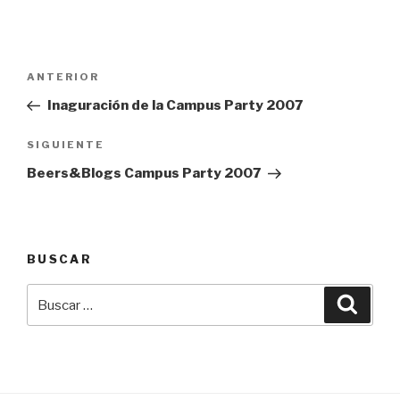
Navegación
Entrada
ANTERIOR
de
anterior:
Inaguración de la Campus Party 2007
entradas
Siguiente
SIGUIENTE
entrada
Beers&Blogs Campus Party 2007
BUSCAR
Buscar
Busca
por: