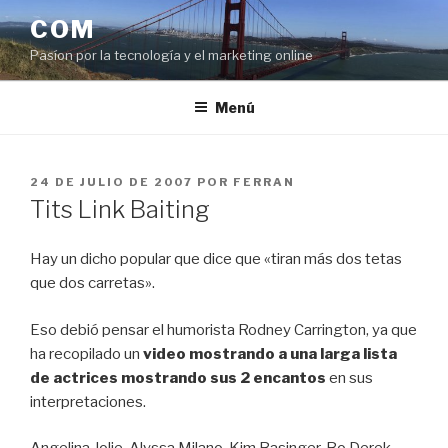
Saltar
COM
al
Pasíon por la tecnología y el marketing online
contenido
Menú
PUBLICADO
24 DE JULIO DE 2007
POR
FERRAN
EL
Tits Link Baiting
Hay un dicho popular que dice que «tiran más dos tetas
que dos carretas».
Eso debió pensar el humorista Rodney Carrington, ya que
ha recopilado un
video mostrando a una larga lista
de actrices mostrando sus 2 encantos
en sus
interpretaciones.