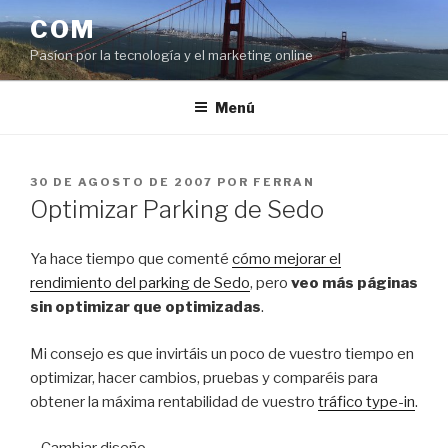
Saltar
COM
al
Pasíon por la tecnología y el marketing online
contenido
Menú
PUBLICADO
30 DE AGOSTO DE 2007
POR
FERRAN
EL
Optimizar Parking de Sedo
Ya hace tiempo que comenté
cómo mejorar el
rendimiento del parking de Sedo
, pero
veo más páginas
sin optimizar que optimizadas
.
Mi consejo es que invirtáis un poco de vuestro tiempo en
optimizar, hacer cambios, pruebas y comparéis para
obtener la máxima rentabilidad de vuestro
tráfico type-in
.