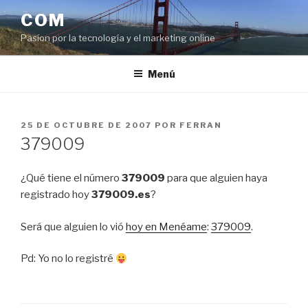
Saltar
COM
al
Pasíon por la tecnología y el marketing online
contenido
Menú
PUBLICADO
25 DE OCTUBRE DE 2007
POR
FERRAN
EL
379009
¿Qué tiene el número
379009
para que alguien haya
registrado hoy
379009.es
?
Será que alguien lo vió
hoy en Menéame
:
379009
.
Pd: Yo no lo registré