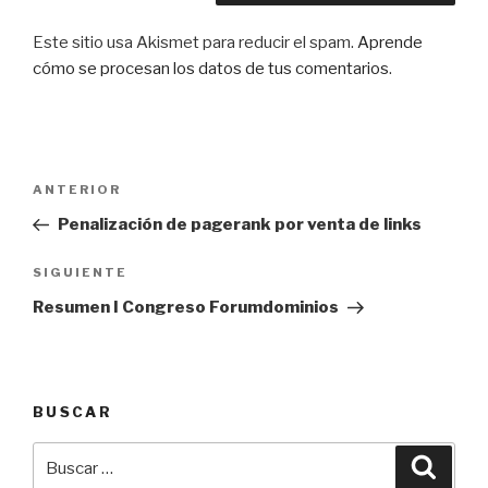
Este sitio usa Akismet para reducir el spam.
Aprende
cómo se procesan los datos de tus comentarios
.
Navegación
Entrada
ANTERIOR
de
anterior:
Penalización de pagerank por venta de links
entradas
Siguiente
SIGUIENTE
entrada
Resumen I Congreso Forumdominios
BUSCAR
Buscar
Busca
por: