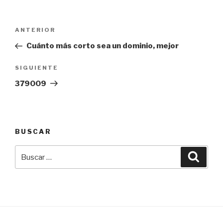
Navegación
Entrada
ANTERIOR
de
anterior:
Cuánto más corto sea un dominio, mejor
entradas
Siguiente
SIGUIENTE
entrada
379009
BUSCAR
Buscar
Busca
por: