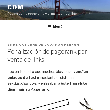
Saltar
COM
al
Pasíon por la tecnología y el marketing online
contenido
Menú
PUBLICADO
25 DE OCTUBRE DE 2007
POR
FERRAN
EL
Penalización de pagerank por
venta de links
Leo en
Telendro
que muchos blogs que
vendían
enlaces de texto
mediante el sistema
TextLinkAds.com
y enlazaban a éste,
han visto
disminuir su Pagerank
.