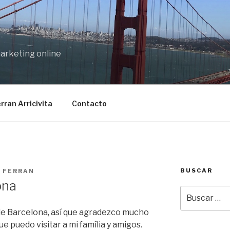
marketing online
rran Arricivita
Contacto
BUSCAR
R
FERRAN
ona
Buscar
por:
de Barcelona, así que agradezco mucho
e puedo visitar a mi família y amigos.