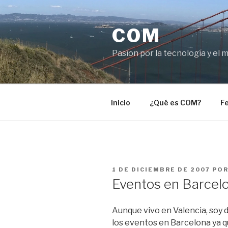
Saltar
al
COM
contenido
Pasíon por la tecnología y el 
Inicio
¿Qué es COM?
Fe
PUBLICADO
1 DE DICIEMBRE DE 2007
PO
EL
Eventos en Barcel
Aunque vivo en Valencia, soy 
los eventos en Barcelona ya qu