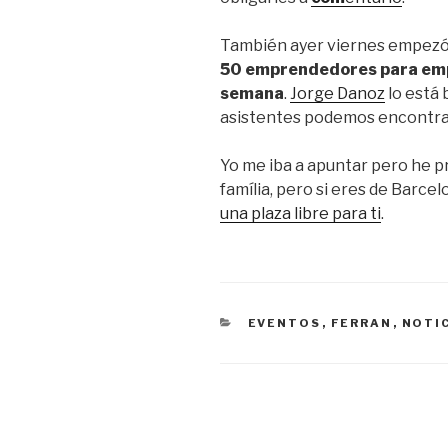
También ayer viernes empezó
50 emprendedores para empe
semana
.
Jorge Danoz
lo está 
asistentes podemos encontra
Yo me iba a apuntar pero he p
família, pero si eres de Barce
una plaza libre para ti
.
CATEGORÍAS
EVENTOS
,
FERRAN
,
NOTI