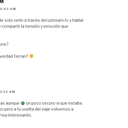
OM
 5:43 AM
z de solo verlo a través del ustream.tv y hablar
 y compartir la tensión y emoción que
mons?
¿verdad Ferran?
3:33 AM
pas aunque
un poco oscuro si que estaba.
o pero a tu vuelta del viaje volvemos a
muy interesante..