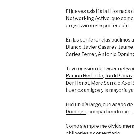
El jueves asistí a la
II Jornada 
Networking Activo
, que como
organizaron
a la perfección
.
En las conferencias pudimos 
Blanco
,
Javier Casares
,
Jaume 
Carles Ferrer
,
Antonio Domin
Tuve ocasión de hacer netwo
Ramón Redondo
,
Jordi Planas
,
Der Henst
,
Marc Serra
o
Axel
buenos amigos y la mayoría y
Fué un día largo, que acabó d
Domingo
, compartiendo exper
Como siempre me olvido menci
obligarles a
com
entarlo
.