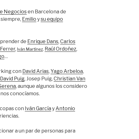
de Negocios
en Barcelona de
 siempre,
Emilio
y
su equipo
aprender de
Enrique Dans
,
Carlos
Ferrer
,
Raúl Ordoñez
,
Iván Martínez
,
go
…
rking con
David Arias
,
Yago Arbeloa
,
David Puig
, Josep Puig,
Christian Van
 Serena
, aunque algunos los considero
a nos conocíamos.
e copas con
Iván García
y
Antonio
iencias.
onar a un par de personas para