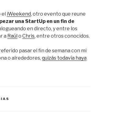
 el
iWeekend
, otro evento que reune
zar una StartUp en un fin de
blogueando en directo, y entre los
r a
Raúl
o
Chris
, entre otros conocidos.
referido pasar el fin de semana con mi
lona o alrededores,
quizás todavía haya
CIAS