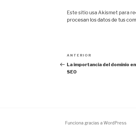
Este sitio usa Akismet para re
procesan los datos de tus co
Navegación
Entrada
ANTERIOR
de
anterior:
La importancia del dominio en
SEO
entradas
Funciona gracias a WordPress