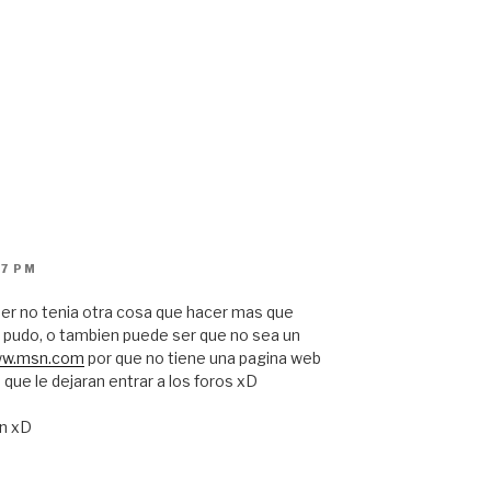
47 PM
r no tenia otra cosa que hacer mas que
e pudo, o tambien puede ser que no sea un
www.msn.com
por que no tiene una pagina web
a que le dejaran entrar a los foros xD
on xD