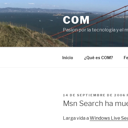
Saltar
al
COM
contenido
Pasíon por la tecnología y el 
Inicio
¿Qué es COM?
Fe
PUBLICADO
14 DE SEPTIEMBRE DE 2006
EL
Msn Search ha mu
Larga vida a
Windows Live Se