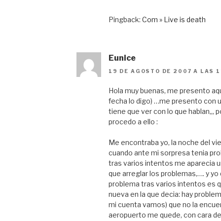
Pingback:
Com » Live is death
Eunice
19 DE AGOSTO DE 2007 A LAS 
Hola muy buenas, me presento aqui
fecha lo digo) …me presento con 
tiene que ver con lo que hablan,,,
procedo a ello :
Me encontraba yo, la noche del v
cuando ante mi sorpresa tenia prob
tras varios intentos me aparecia u
que arreglar los problemas,…. y yo
problema tras varios intentos es q
nueva en la que decia: hay problema
mi cuenta vamos) que no la encuen
aeropuerto me quede, con cara de 