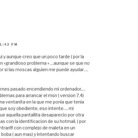
11:42 PM
 y aunque creo que un poco tarde ( por la
un «grandioso problema » …aunque se que no
 por si las moscas alguien me puede ayudar….
iernes pasado encendiendo mi ordenador,…
lemas para arrancar el msn ( version 7.4)
na ventanita en la que me ponia que tenia
 que soy obediente, eso intente…. mi
ue aquella pantallita desaparecio por otra
s con la identificacion de su hotmail, ( por
tran!!! con complejo de maleta en un
boba ( aun mas) y intentando buscar