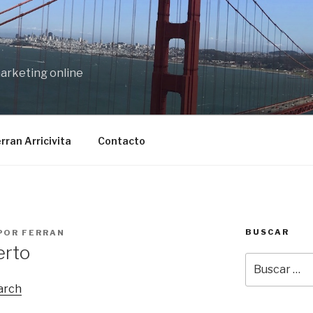
marketing online
rran Arricivita
Contacto
BUSCAR
POR
FERRAN
erto
Buscar
por:
arch