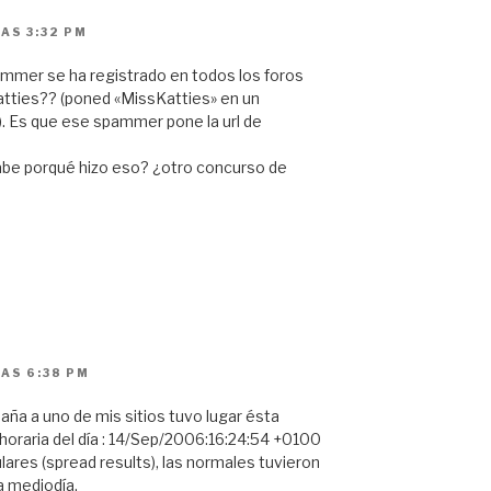
AS 3:32 PM
ammer se ha registrado en todos los foros
tties?? (poned «MissKatties» en un
). Es que ese spammer pone la url de
 sabe porqué hizo eso? ¿otro concurso de
LAS 6:38 PM
aña a uno de mis sitios tuvo lugar ésta
 horaria del día : 14/Sep/2006:16:24:54 +0100
ulares (spread results), las normales tuvieron
a mediodía.