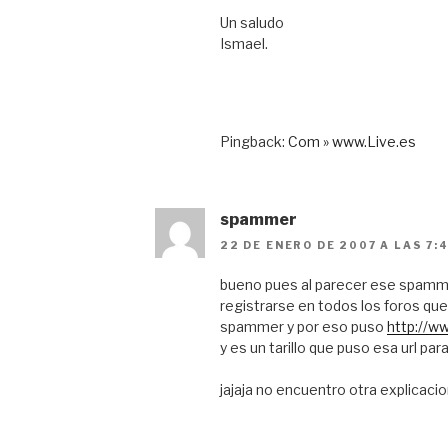
Un saludo
Ismael.
Pingback:
Com » www.Live.es
spammer
22 DE ENERO DE 2007 A LAS 7:
bueno pues al parecer ese spamme
registrarse en todos los foros qu
spammer y por eso puso
http://
y es un tarillo que puso esa url par
jajaja no encuentro otra explicaci