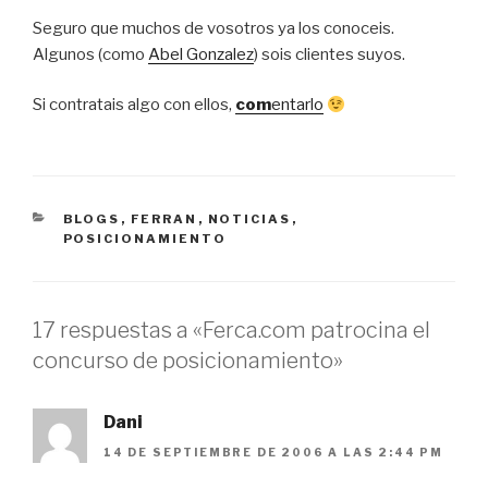
Seguro que muchos de vosotros ya los conoceis.
Algunos (como
Abel Gonzalez
) sois clientes suyos.
Si contratais algo con ellos,
com
entarlo
CATEGORÍAS
BLOGS
,
FERRAN
,
NOTICIAS
,
POSICIONAMIENTO
17 respuestas a «Ferca.com patrocina el
concurso de posicionamiento»
Dani
14 DE SEPTIEMBRE DE 2006 A LAS 2:44 PM