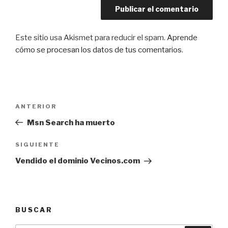
Este sitio usa Akismet para reducir el spam.
Aprende
cómo se procesan los datos de tus comentarios
.
Navegación
Entrada
ANTERIOR
de
anterior:
Msn Search ha muerto
entradas
Siguiente
SIGUIENTE
entrada
Vendido el dominio Vecinos.com
BUSCAR