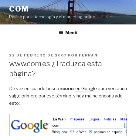
Saltar
COM
al
Pasíon por la tecnología y el marketing online
contenido
Menú
PUBLICADO
22 DE FEBRERO DE 2007
POR
FERRAN
EL
www.com.es ¿Traduzca esta
página?
De vez en cuando busco «
com
»
en Google
para ver si aún
salgo primero por ese término, y hoy me he encontrado
esto: