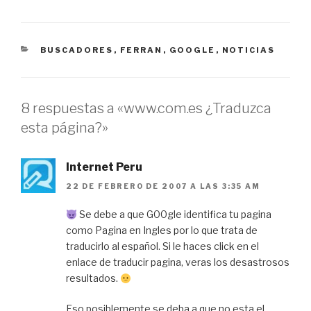
CATEGORÍAS
BUSCADORES
,
FERRAN
,
GOOGLE
,
NOTICIAS
8 respuestas a «www.com.es ¿Traduzca
esta página?»
Internet Peru
22 DE FEBRERO DE 2007 A LAS 3:35 AM
Se debe a que G00gle identifica tu pagina
como Pagina en Ingles por lo que trata de
traducirlo al español. Si le haces click en el
enlace de traducir pagina, veras los desastrosos
resultados.
Eso posiblemente se deba a que no esta el