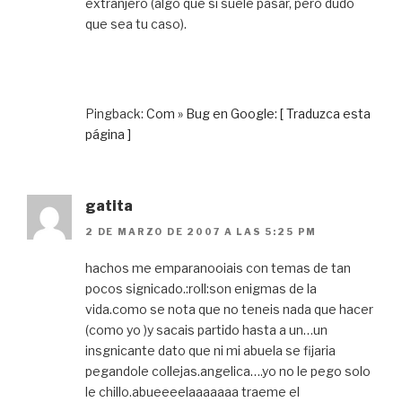
extranjero (algo que sí suele pasar, pero dudo
que sea tu caso).
Pingback:
Com » Bug en Google: [ Traduzca esta
página ]
gatita
2 DE MARZO DE 2007 A LAS 5:25 PM
hachos me emparanooiais con temas de tan
pocos signicado.:roll:son enigmas de la
vida.como se nota que no teneis nada que hacer
(como yo )y sacais partido hasta a un…un
insgnicante dato que ni mi abuela se fijaria
pegandole collejas.angelica….yo no le pego solo
le chillo.abueeeelaaaaaaa traeme el