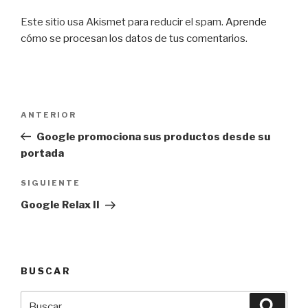
Este sitio usa Akismet para reducir el spam.
Aprende
cómo se procesan los datos de tus comentarios
.
Navegación
Entrada
ANTERIOR
de
anterior:
Google promociona sus productos desde su
entradas
portada
Siguiente
SIGUIENTE
entrada
Google Relax II
BUSCAR
Buscar
Busca