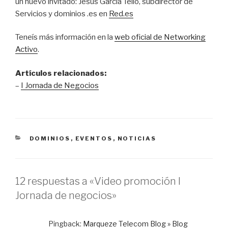
un nuevo invitado: Jesús García Tello, subdirector de
Servicios y dominios .es en
Red.es
Teneís más información en la
web oficial de Networking
Activo
.
Artículos relacionados:
–
I Jornada de Negocios
CATEGORÍAS
DOMINIOS
,
EVENTOS
,
NOTICIAS
12 respuestas a «Video promoción I
Jornada de negocios»
Pingback:
Marqueze Telecom Blog » Blog