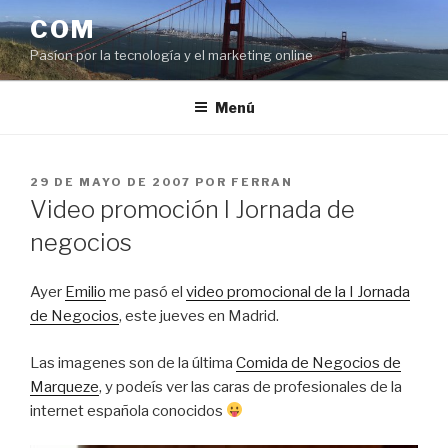
Saltar
COM
al
Pasíon por la tecnología y el marketing online
contenido
Menú
PUBLICADO
29 DE MAYO DE 2007
POR
FERRAN
EL
Video promoción I Jornada de
negocios
Ayer
Emilio
me pasó el
video promocional de la I Jornada
de Negocios
, este jueves en Madrid.
Las imagenes son de la última
Comida de Negocios de
Marqueze
, y podeís ver las caras de profesionales de la
internet española conocidos