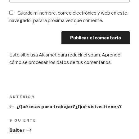
Guarda mi nombre, correo electrónico y web en este
navegador para la próxima vez que comente.
Este sitio usa Akismet para reducir el spam.
Aprende
cómo se procesan los datos de tus comentarios
.
Navegación
Entrada
ANTERIOR
de
anterior:
¿Qué usas para trabajar?¿Qué vistas tienes?
entradas
Siguiente
SIGUIENTE
entrada
Baiter