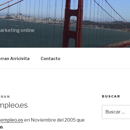
marketing online
rran Arricivita
Contacto
BUSCAR
RRAN
mpleo.es
Buscar
por:
o
empleo.es
en Noviembre del 2005 que
io
.