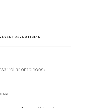
,
EVENTOS
,
NOTICIAS
esarrollar empleo.es»
30 AM