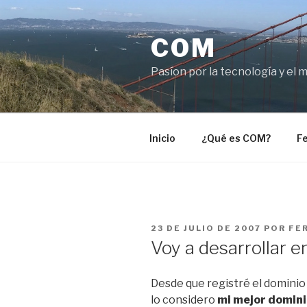
Saltar
al
COM
contenido
Pasíon por la tecnología y el 
Inicio
¿Qué es COM?
Fe
PUBLICADO
23 DE JULIO DE 2007
POR
FE
EL
Voy a desarrollar e
Desde que registré el domini
lo considero
mi mejor domin