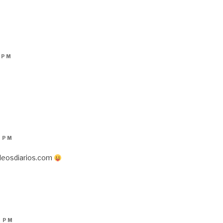
1 PM
2 PM
leosdiarios.com
9 PM