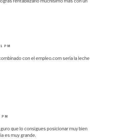
logras rentabilizarlo muchísimo más con un
11 PM
combinado con el empleo.com sería la leche
2 PM
guro que lo consigues posicionar muy bien
ia es muy grande.