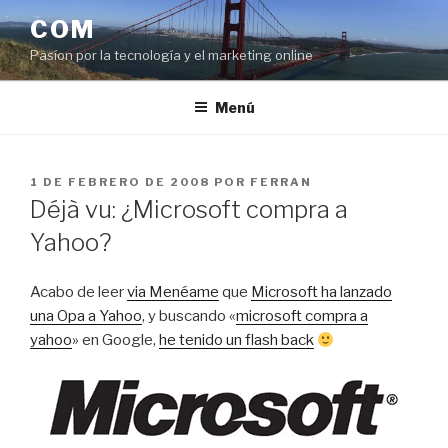
Saltar
COM
al
Pasíon por la tecnología y el marketing online
contenido
Menú
PUBLICADO
1 DE FEBRERO DE 2008
POR
FERRAN
EL
Déjà vu: ¿Microsoft compra a
Yahoo?
Acabo de leer
via Menéame
que
Microsoft ha lanzado
una Opa a Yahoo
, y buscando «
microsoft compra a
yahoo
» en Google,
he tenido un flash back