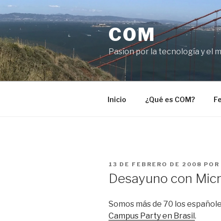
Saltar
al
COM
contenido
Pasíon por la tecnología y el 
Inicio
¿Qué es COM?
Fe
PUBLICADO
13 DE FEBRERO DE 2008
PO
EL
Desayuno con Micr
Somos más de 70 los españole
Campus Party en Brasil
.