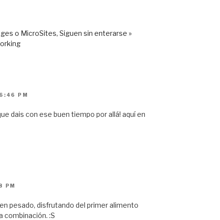
es o MicroSites, Siguen sin enterarse »
orking
 6:46 PM
que dais con ese buen tiempo por allá! aquí en
8 PM
en pesado, disfrutando del primer alimento
la combinación. :S