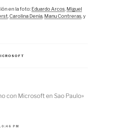
ón en la foto:
Eduardo Arcos
,
Miguel
erst
,
Carolina Denia
,
Manu Contreras
, y
ICROSOFT
no con Microsoft en Sao Paulo»
10:46 PM