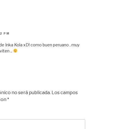
22 PM
o de Inka Kola xD! como buen peruano , muy
iten ..
ónico no será publicada.
Los campos
 con
*