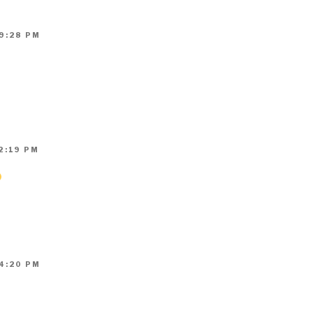
 9:28 PM
2:19 PM
 4:20 PM