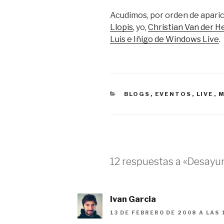
Acudimos, por orden de aparici
Llopis
, yo,
Christian Van der H
Luis e Iñigo de Windows Live
.
CATEGORÍAS
BLOGS
,
EVENTOS
,
LIVE
,
M
12 respuestas a «Desayu
Ivan Garcia
13 DE FEBRERO DE 2008 A LAS 