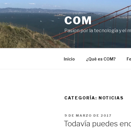
Saltar
al
COM
contenido
Pasíon por la tecnología y el 
Inicio
¿Qué es COM?
Fe
CATEGORÍA:
NOTICIAS
PUBLICADO
9 DE MARZO DE 2017
EL
Todavía puedes en