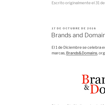
Escrito originalmente el 31 de
PUBLICADO
17 DE OCTUBRE DE 2016
EL
Brands and Domain
El 1 de Diciembre se celebra 
marcas,
Brands&Domains
, or