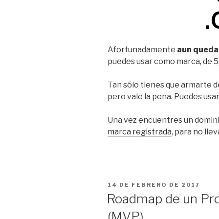
Afortunadamente
aun quedan
puedes usar como marca, de 5, 
Tan sólo tienes que armarte d
pero vale la pena. Puedes usa
Una vez encuentres un domini
marca registrada
, para no lle
PUBLICADO
14 DE FEBRERO DE 2017
EL
Roadmap de un Pro
(MVP)