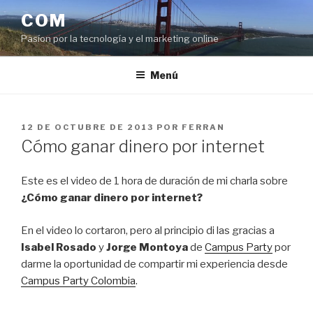
Saltar
COM
al
Pasíon por la tecnología y el marketing online
contenido
Menú
PUBLICADO
12 DE OCTUBRE DE 2013
POR
FERRAN
EL
Cómo ganar dinero por internet
Este es el video de 1 hora de duración de mi charla sobre
¿Cómo ganar dinero por internet?
En el video lo cortaron, pero al principio di las gracias a
Isabel Rosado
y
Jorge Montoya
de
Campus Party
por
darme la oportunidad de compartir mi experiencia desde
Campus Party Colombia
.