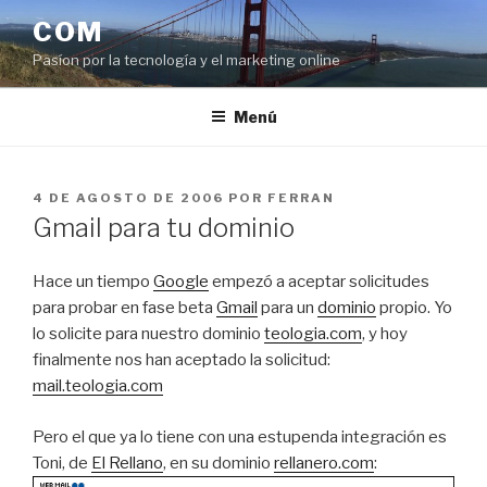
Saltar
COM
al
Pasíon por la tecnología y el marketing online
contenido
Menú
PUBLICADO
4 DE AGOSTO DE 2006
POR
FERRAN
EL
Gmail para tu dominio
Hace un tiempo
Google
empezó a aceptar solicitudes
para probar en fase beta
Gmail
para un
dominio
propio. Yo
lo solicite para nuestro dominio
teologia.com
, y hoy
finalmente nos han aceptado la solicitud:
mail.teologia.com
Pero el que ya lo tiene con una estupenda integración es
Toni, de
El Rellano
, en su dominio
rellanero.com
: