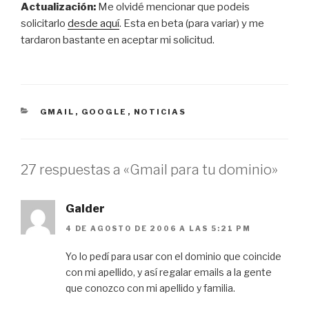
Actualización:
Me olvidé mencionar que podeis
solicitarlo
desde aquí
. Esta en beta (para variar) y me
tardaron bastante en aceptar mi solicitud.
CATEGORÍAS
GMAIL
,
GOOGLE
,
NOTICIAS
27 respuestas a «Gmail para tu dominio»
Galder
4 DE AGOSTO DE 2006 A LAS 5:21 PM
Yo lo pedí para usar con el dominio que coincide
con mi apellido, y así regalar emails a la gente
que conozco con mi apellido y familia.