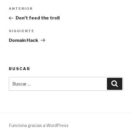
Navegación
Entrada
ANTERIOR
de
anterior:
Don’t feed the troll
entradas
Siguiente
SIGUIENTE
entrada
Domain Hack
BUSCAR
Buscar
Busca
por:
Funciona gracias a WordPress