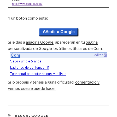
Y un botón como este:
Si le das a
añadir a Google
, aparecerán en tu
página
personalizada de Google
los últimos titulares de
Com
:
Si lo probais y teneis alguna dificultad,
comentadlo y
vemos que se puede hacer
.
CATEGORÍAS
BLOGS
,
GOOGLE