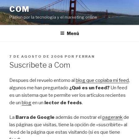
Saltar
COM
al
Pasíon por la tecnología y el marketing online
contenido
Menú
PUBLICADO
7 DE AGOSTO DE 2006
POR
FERRAN
EL
Suscribete a Com
Despues del revuelo entorno al
blog que copiaba mi feed
,
algunos me han preguntado
¿Qué es un feed?
Un feed
es un sistema que te permite ver los artículos recientes
de un
blog
en un
lector de feeds
.
La
Barra de Google
además de mostrar el
pagerank
de
las páginas que visitas, tiene la opción de «suscribirte» al
feed de la página que estas visitando (si es que tiene