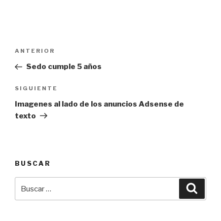
Navegación
Entrada
ANTERIOR
de
anterior:
Sedo cumple 5 años
entradas
Siguiente
SIGUIENTE
entrada
Imagenes al lado de los anuncios Adsense de
texto
BUSCAR
Buscar
Busca
por: