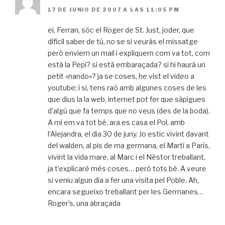
17 DE JUNIO DE 2007 A LAS 11:05 PM
ei, Ferran, sóc el Roger de St. Just, joder, que
difícil saber de tú, no se si veuràs el missatge
però enviem un mail i expliquem com va tot, com
està la Pepi? si està embaraçada? si hi haurà un
petit «nando»? ja se coses, he vist el video a
youtube; i si, tens raó amb algunes coses de les
que dius la la web, internet pot fer que sàpigues
d’algú que fa temps que no veus (des de la boda).
A mi em va tot bé, ara es casa el Pol, amb
l’Alejandra, el dia 30 de juny. Jo estic vivint davant
del walden, al pis de ma germana, el Martí a París,
vivint la vida mare, al Marc i el Nèstor treballant,
ja t’explicaré més coses… però tots bé. A veure
si veniu algun dia a fer una visita pel Poble. Ah,
encara segueixo treballant per les Germanes…
Roger’s, una abraçada