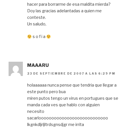
hacer para borrarme de esa maldita mierda?
Doy las gracias adelantadas a quien me
conteste.
Un saludo,
s o f i a
MAAARU
23 DE SEPTIEMBRE DE 2007 A LAS 6:29 PM
holaaaaaa nunca pense que tendria que llegar a
este punto pero bua
miren putos tengo un virus en portugues que se
manda cada ves que hablo con alguien
necesito
sacarlooooooooooooooooooooooooooo
lkgnkdljrljltrdsgnsdjgr me irrita