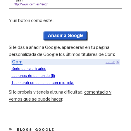
Y un botón como este:
Si le das a
añadir a Google
, aparecerán en tu
página
personalizada de Google
los últimos titulares de
Com
:
Si lo probais y teneis alguna dificultad,
comentadlo y
vemos que se puede hacer
.
CATEGORÍAS
BLOGS
,
GOOGLE