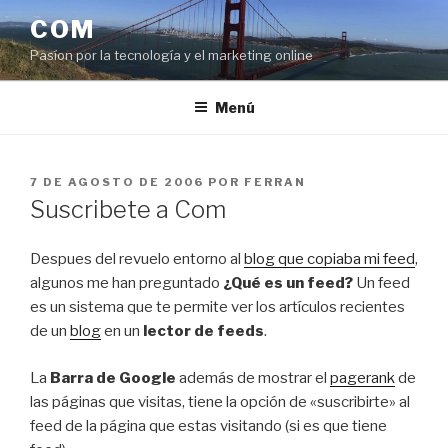
Saltar
COM
al
Pasíon por la tecnología y el marketing online
contenido
Menú
PUBLICADO
7 DE AGOSTO DE 2006
POR
FERRAN
EL
Suscribete a Com
Despues del revuelo entorno al
blog que copiaba mi feed
,
algunos me han preguntado
¿Qué es un feed?
Un feed
es un sistema que te permite ver los artículos recientes
de un
blog
en un
lector de feeds
.
La
Barra de Google
además de mostrar el
pagerank
de
las páginas que visitas, tiene la opción de «suscribirte» al
feed de la página que estas visitando (si es que tiene