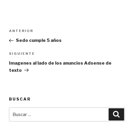
Navegación
Entrada
ANTERIOR
de
anterior:
Sedo cumple 5 años
entradas
Siguiente
SIGUIENTE
entrada
Imagenes al lado de los anuncios Adsense de
texto
BUSCAR
Buscar
Busca
por: