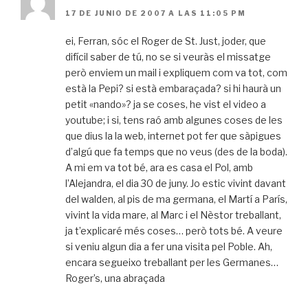
17 DE JUNIO DE 2007 A LAS 11:05 PM
ei, Ferran, sóc el Roger de St. Just, joder, que
difícil saber de tú, no se si veuràs el missatge
però enviem un mail i expliquem com va tot, com
està la Pepi? si està embaraçada? si hi haurà un
petit «nando»? ja se coses, he vist el video a
youtube; i si, tens raó amb algunes coses de les
que dius la la web, internet pot fer que sàpigues
d’algú que fa temps que no veus (des de la boda).
A mi em va tot bé, ara es casa el Pol, amb
l’Alejandra, el dia 30 de juny. Jo estic vivint davant
del walden, al pis de ma germana, el Martí a París,
vivint la vida mare, al Marc i el Nèstor treballant,
ja t’explicaré més coses… però tots bé. A veure
si veniu algun dia a fer una visita pel Poble. Ah,
encara segueixo treballant per les Germanes…
Roger’s, una abraçada