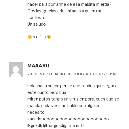
hacer para borrarme de esa maldita mierda?
Doy las gracias adelantadas a quien me
conteste.
Un saludo,
s o f i a
MAAARU
23 DE SEPTIEMBRE DE 2007 A LAS 6:29 PM
holaaaaaa nunca pense que tendria que llegar a
este punto pero bua
miren putos tengo un virus en portugues que se
manda cada ves que hablo con alguien
necesito
sacarlooooooooooooooooooooooooooo
lkgnkdljrljltrdsgnsdjgr me irrita