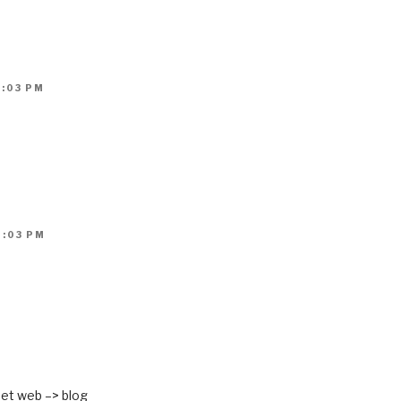
1:03 PM
2:03 PM
net web –> blog