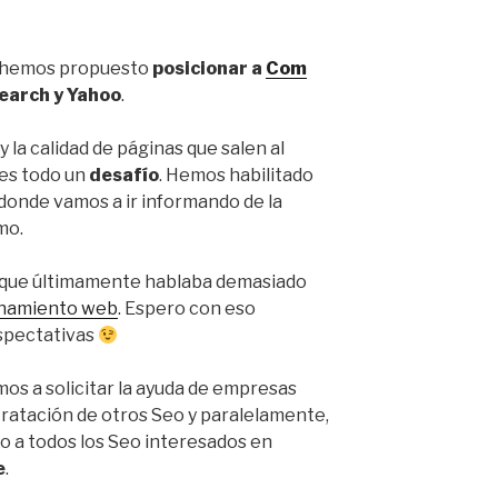
os hemos propuesto
posicionar a
Com
earch y Yahoo
.
 la calidad de páginas que salen al
 es todo un
desafío
. Hemos habilitado
 donde vamos a ir informando de la
mo.
 que últimamente hablaba demasiado
onamiento web
. Espero con eso
spectativas
mos a solicitar la ayuda de empresas
tratación de otros Seo y paralelamente,
o a todos los Seo interesados en
e
.