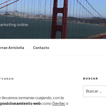
marketing online
rran Arricivita
Contacto
BUSCAR
FERRAN
Buscar
por:
e llevamos semanas cuajando, con la
n
posicionamiento web
como
Davilac
o