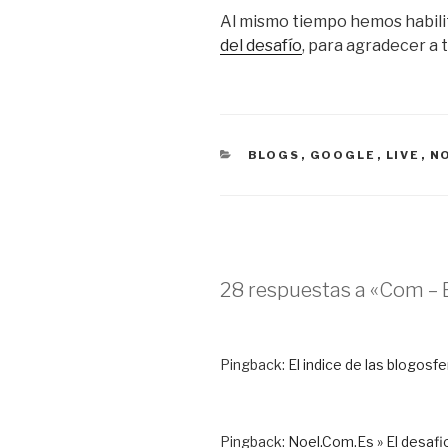
Al mismo tiempo hemos habil
del desafío
, para agradecer a
CATEGORÍAS
BLOGS
,
GOOGLE
,
LIVE
,
N
28 respuestas a «Com – E
Pingback:
El indice de las blogosf
Pingback:
Noel.Com.Es » El desafi