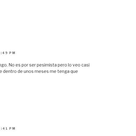
5:49 PM
ngo. No es por ser pesimista pero lo veo casi
que dentro de unos meses me tenga que
8:41 PM