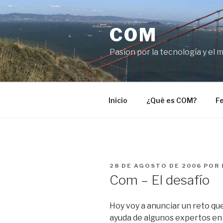
Saltar
al
COM
contenido
Pasíon por la tecnología y el 
Inicio
¿Qué es COM?
Fe
PUBLICADO
28 DE AGOSTO DE 2006
POR
EL
Com – El desafío
Hoy voy a anunciar un reto qu
ayuda de algunos expertos e