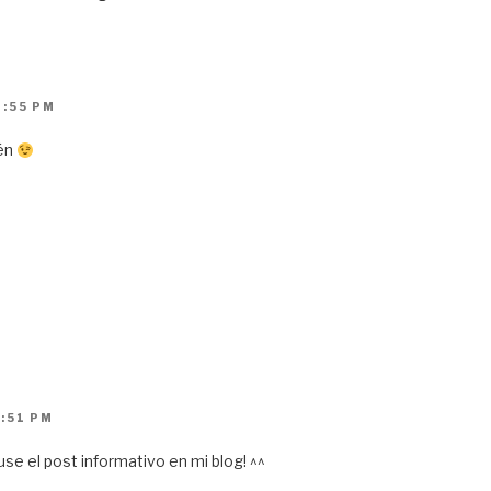
2:55 PM
ién
:51 PM
use el post informativo en mi blog! ^^