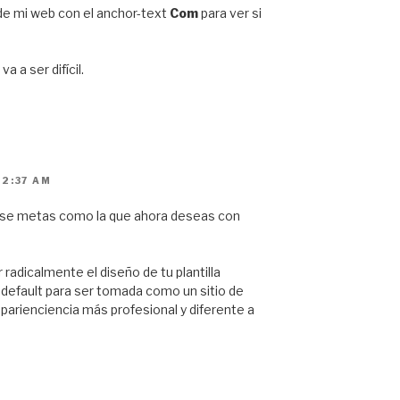
de mi web con el anchor-text
Com
para ver si
 a ser difícil.
12:37 AM
arse metas como la que ahora deseas con
radicalmente el diseño de tu plantilla
efault para ser tomada como un sitio de
aparienciencia más profesional y diferente a