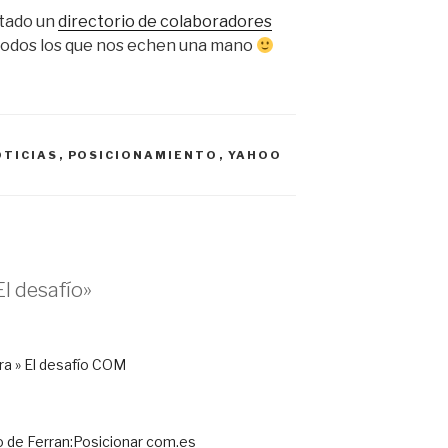
itado un
directorio de colaboradores
 todos los que nos echen una mano
OTICIAS
,
POSICIONAMIENTO
,
YAHOO
l desafío»
era » El desafío COM
o de Ferran:Posicionar com.es