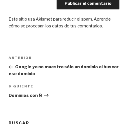
Este sitio usa Akismet para reducir el spam.
Aprende
cómo se procesan los datos de tus comentarios
.
Navegación
Entrada
ANTERIOR
de
anterior:
Google ya no muestra sólo un dominio al buscar
entradas
ese dominio
Siguiente
SIGUIENTE
entrada
Dominios con Ñ
BUSCAR