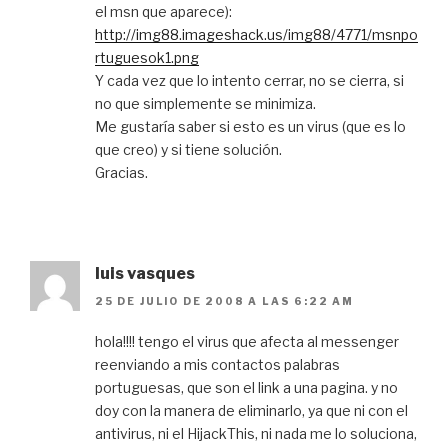
el msn que aparece):
http://img88.imageshack.us/img88/4771/msnpo
rtuguesok1.png
Y cada vez que lo intento cerrar, no se cierra, si
no que simplemente se minimiza.
Me gustaría saber si esto es un virus (que es lo
que creo) y si tiene solución.
Gracias.
luis vasques
25 DE JULIO DE 2008 A LAS 6:22 AM
hola!!!! tengo el virus que afecta al messenger
reenviando a mis contactos palabras
portuguesas, que son el link a una pagina. y no
doy con la manera de eliminarlo, ya que ni con el
antivirus, ni el HijackThis, ni nada me lo soluciona,