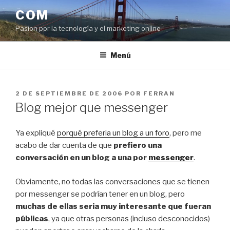
Saltar
COM
al
Pasíon por la tecnología y el marketing online
contenido
Menú
PUBLICADO
2 DE SEPTIEMBRE DE 2006
POR
FERRAN
EL
Blog mejor que messenger
Ya expliqué
porqué preferia un blog a un foro
, pero me
acabo de dar cuenta de que
prefiero una
conversación en un blog a una por
messenger
.
Obviamente, no todas las conversaciones que se tienen
por messenger se podrían tener en un blog, pero
muchas de ellas seria muy interesante que fueran
públicas
, ya que otras personas (incluso desconocidos)