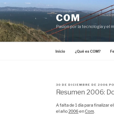
Saltar
al
COM
contenido
Pasíon por la tecnología y el 
Inicio
¿Qué es COM?
Fe
PUBLICADO
30 DE DICIEMBRE DE 2006
P
EL
Resumen 2006: Do
A falta de 1 día para finalizar
el año
2006
en
Com
.