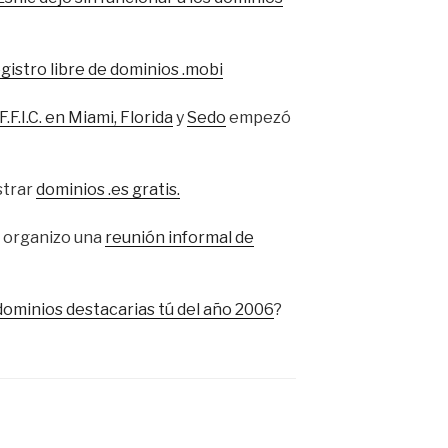
gistro libre de dominios .mobi
F.F.I.C. en Miami, Florida
y
Sedo
empezó
strar
dominios .es gratis.
 organizo una
reunión informal de
ominios destacarias tú del año 2006
?