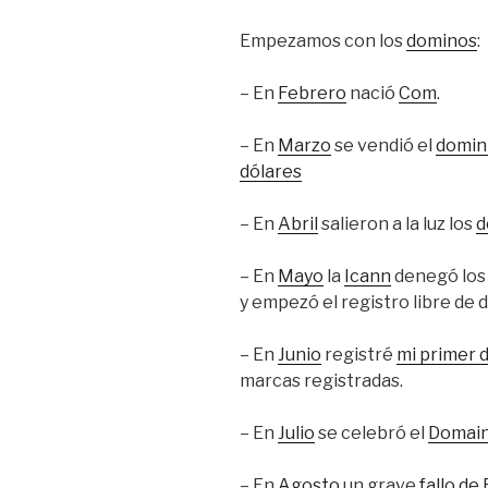
Empezamos con los
dominos
:
– En
Febrero
nació
Com
.
– En
Marzo
se vendió el
domin
dólares
– En
Abril
salieron a la luz los
d
– En
Mayo
la
Icann
denegó lo
y empezó el registro libre de 
– En
Junio
registré
mi primer 
marcas registradas.
– En
Julio
se celebró el
Domain
– En
Agosto
un grave
fallo de