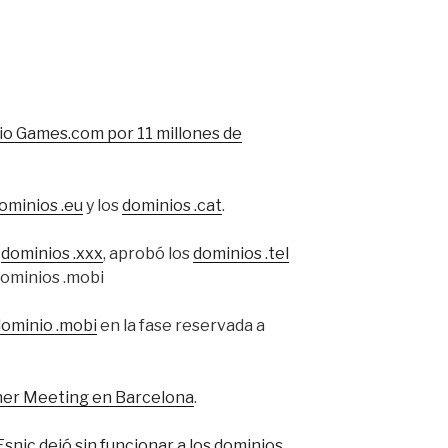
io Games.com por 11 millones de
ominios .eu
y los
dominios .cat
.
s
dominios .xxx
, aprobó los
dominios .tel
dominios .mobi
dominio .mobi
en la fase reservada a
er Meeting en Barcelona
.
 Esnic dejó sin funcionar a los dominios