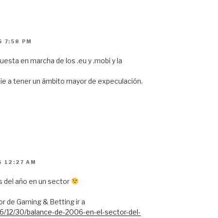
S 7:58 PM
esta en marcha de los .eu y .mobi y la
ie a tener un ámbito mayor de expeculación.
S 12:27 AM
s del año en un sector
or de Gaming & Betting ir a
6/12/30/balance-de-2006-en-el-sector-del-