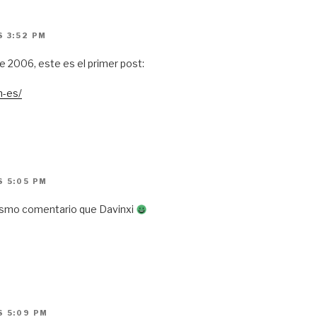
S 3:52 PM
e 2006, este es el primer post:
-es/
S 5:05 PM
ismo comentario que Davinxi
S 5:09 PM