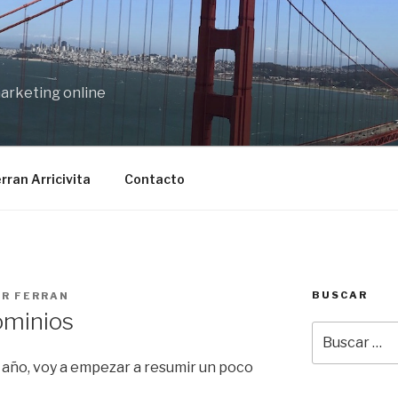
marketing online
rran Arricivita
Contacto
BUSCAR
OR
FERRAN
minios
Buscar
por:
 el año, voy a empezar a resumir un poco