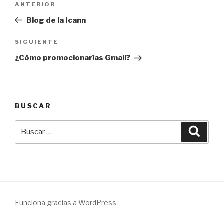
Entrada
ANTERIOR
de
anterior:
Blog de la Icann
entradas
Siguiente
SIGUIENTE
entrada
¿Cómo promocionarías Gmail?
BUSCAR
Buscar
Busca
por:
Funciona gracias a WordPress