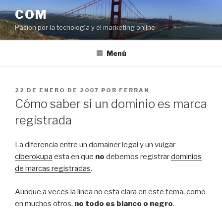
Saltar
COM
al
Pasíon por la tecnología y el marketing online
contenido
Menú
PUBLICADO
22 DE ENERO DE 2007
POR
FERRAN
EL
Cómo saber si un dominio es marca
registrada
La diferencia entre un domainer legal y un vulgar
ciberokupa
esta en que
no
debemos registrar
dominios
de marcas registradas
.
Aunque a veces la línea no esta clara en este tema, como
en muchos otros,
no todo es blanco o negro
.