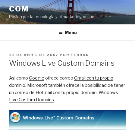
Saltar
COM
al
Pasíon por la tecnología y el marketing online
contenido
Menú
PUBLICADO
22 DE ABRIL DE 2007
POR
FERRAN
EL
Windows Live Custom Domains
Asi como
Google
ofrece correo
Gmail con tu propio
dominio
,
Microsoft
también ofrece la posibilidad de tener
un correo de Hotmail con tu propio dominio:
Windows
Live Custom Domains