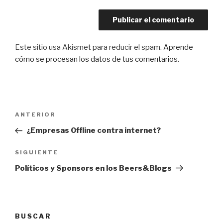
Este sitio usa Akismet para reducir el spam.
Aprende
cómo se procesan los datos de tus comentarios
.
Navegación
Entrada
ANTERIOR
de
anterior:
¿Empresas Offline contra internet?
entradas
Siguiente
SIGUIENTE
entrada
Políticos y Sponsors en los Beers&Blogs
BUSCAR