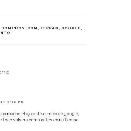
,
DOMINIOS .COM
,
FERRAN
,
GOOGLE
,
ENTO
com»
LAS 2:16 PM
lena mucho el ojo este cambio de google,
e todo volvera como antes en un tiempo