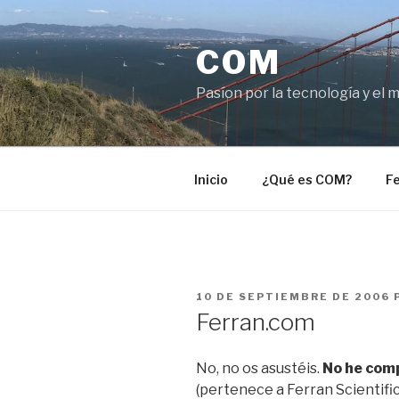
Saltar
al
COM
contenido
Pasíon por la tecnología y el 
Inicio
¿Qué es COM?
Fe
PUBLICADO
10 DE SEPTIEMBRE DE 2006
EL
Ferran.com
No, no os asustéis.
No he com
(pertenece a Ferran Scientific