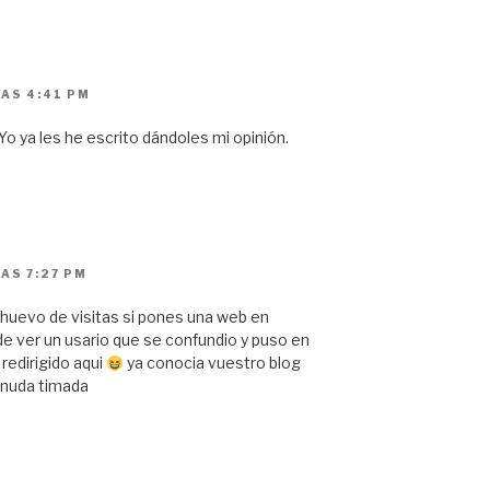
LAS 4:41 PM
Yo ya les he escrito dándoles mi opinión.
AS 7:27 PM
 huevo de visitas si pones una web en
e ver un usario que se confundio y puso en
edirigido aqui
ya conocia vuestro blog
enuda timada