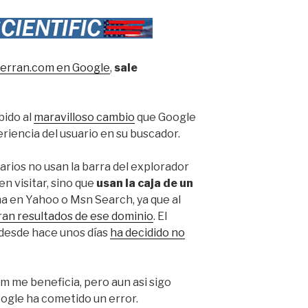
ferran.com en Google
,
sale
bido al
maravilloso cambio
que Google
riencia del usuario en su buscador.
arios no usan la barra del explorador
en visitar, sino que
usan la caja de un
ma en Yahoo o Msn Search, ya que al
ran resultados de ese dominio
. El
desde hace unos días
ha decidido no
m me beneficia, pero aun asi sigo
oogle ha cometido un error.