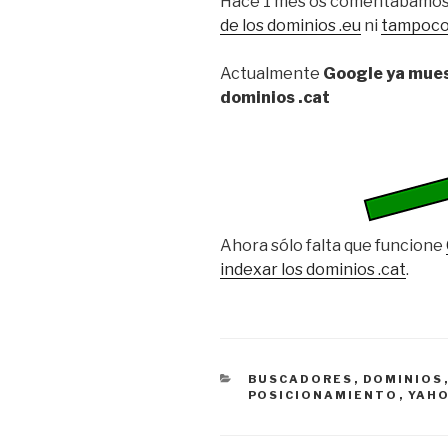
Hace 1 mes os comentabamos
de los dominios .eu
ni
tampoco 
Actualmente
Google ya muest
dominios .cat
Ahora sólo falta que funcione
indexar los dominios .cat
.
CATEGORÍAS
BUSCADORES
,
DOMINIOS
POSICIONAMIENTO
,
YAH