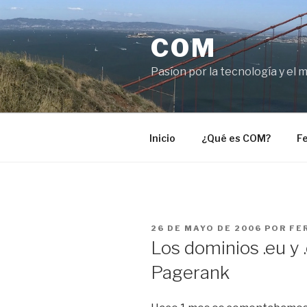
Saltar
al
COM
contenido
Pasíon por la tecnología y el 
Inicio
¿Qué es COM?
Fe
PUBLICADO
26 DE MAYO DE 2006
POR
FE
EL
Los dominios .eu y 
Pagerank