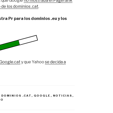
 que Google
no mostraba el Pagerank
de los dominios .cat
.
ra Pr para los dominios .eu y los
Google.cat
y que Yahoo
se decida a
,
DOMINIOS .CAT
,
GOOGLE
,
NOTICIAS
,
OO