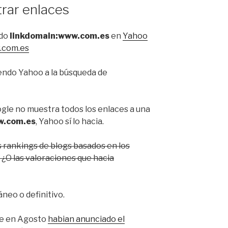
rar enlaces
ndo
linkdomain:www.com.es
en
Yahoo
com.es
iendo Yahoo a la búsqueda de
ogle no muestra todos los enlaces a una
w.com.es
, Yahoo sí lo hacia.
 rankings de blogs basados en los
¿O las valoraciones que hacia
neo o definitivo.
ue en Agosto
habian anunciado el