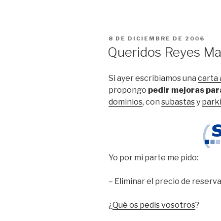
PUBLICADO
8 DE DICIEMBRE DE 2006
EL
Queridos Reyes Ma
Si ayer escribiamos una
carta 
propongo
pedir mejoras pa
dominios
, con
subastas
y
park
Yo por mi parte me pido:
– Eliminar el precio de reserv
¿
Qué os pedis vosotros
?