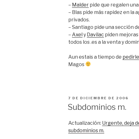
–
Malder
pide que regalen una
– Blas pide más rapidez en la
privados.
– Santiago pide una sección d
–
Axel
y
Davilac
piden mejoras 
todos los .es a la venta y domi
Aun estais a tiempo de
pedirl
Magos
PUBLICADO
7 DE DICIEMBRE DE 2006
EL
Subdominios m.
Actualización:
Urgente, deja d
subdominios m.