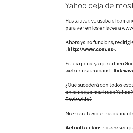
EL
Yahoo deja de most
Hasta ayer, yo usaba el coma
para ver en los enlaces a
www.
Ahora ya no funciona, redirig
«
http://www.com.es
«.
Es una pena, ya que si bien Go
web con su comando
link:ww
¿Qué sucederá con todos esos
enlaces que mostraba Yahoo? 
ReviewMe
?
No se si el cambio es momentá
Actualización:
Parece ser q