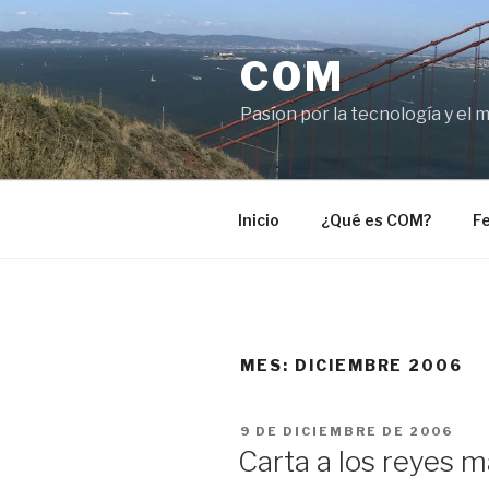
Saltar
al
COM
contenido
Pasíon por la tecnología y el 
Inicio
¿Qué es COM?
Fe
MES:
DICIEMBRE 2006
PUBLICADO
9 DE DICIEMBRE DE 2006
EL
Carta a los reyes 