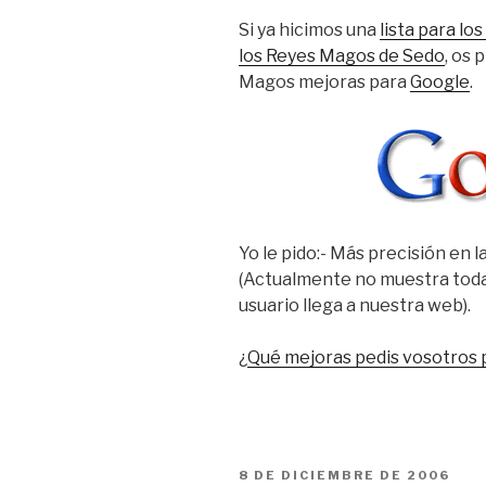
Si ya hicimos una
lista para l
los Reyes Magos de Sedo
, os 
Magos mejoras para
Google
.
Yo le pido:- Más precisión en 
(Actualmente no muestra todas
usuario llega a nuestra web).
¿
Qué mejoras pedis vosotros 
PUBLICADO
8 DE DICIEMBRE DE 2006